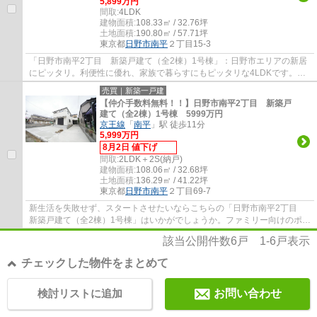
5,899万円
間取:
4LDK
建物面積:
108.33㎡ / 32.76坪
土地面積:
190.80㎡ / 57.71坪
東京都
日野市
南平
２丁目15-3
「日野市南平2丁目 新築戸建て（全2棟）1号棟」：日野市エリアの新居
にピッタリ。利便性に優れ、家族で暮らすにもピッタリな4LDKです。浴
室乾燥機のあるお風呂場は洗濯物を干すときに...
売買｜新築一戸建
【仲介手数料無料！！】日野市南平2丁目 新築戸
建て（全2棟）1号棟 5999万円
京王線
「
南平
」駅 徒歩11分
5,999万円
8月2日 値下げ
間取:
2LDK＋2S(納戸)
建物面積:
108.06㎡ / 32.68坪
土地面積:
136.29㎡ / 41.22坪
東京都
日野市
南平
２丁目69-7
新生活を失敗せず、スタートさせたいならこちらの「日野市南平2丁目
新築戸建て（全2棟）1号棟」はいかがでしょうか。ファミリー向けのポイ
ント、日野市立南平小学校が徒歩8分のとこ...
該当公開件数
6
戸
1-6
戸表示
チェックした物件をまとめて
検討リストに追加
お問い合わせ