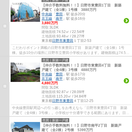
【仲介手数料無料！！】日野市東豊田1丁目 新築
戸建て（全1棟）1号棟 3880万円
中央線
「
豊田
」駅 徒歩20分
京王線
「
南平
」駅 徒歩16分
3,880万円
間取:
3LDK
建物面積:
74.52㎡ / 22.54坪
土地面積:
93.48㎡ / 28.27坪
東京都
日野市
東豊田
１丁目2-53
こだわりポイント満載の日野市東豊田1丁目 新築戸建て（全1棟）1号
棟。徒歩10分の場所に日野市立豊田小学校があります。建物面積は74.52
平米となっており広さも十分ではないでしょう...
売買｜新築一戸建
【仲介手数料無料！！】日野市東豊田4丁目 新築
戸建て（全4棟）3号棟 4880万円
中央線
「
豊田
」駅 徒歩17分
京王線
「
南平
」駅 徒歩20分
4,880万円
間取:
3LDK
建物面積:
92.87㎡ / 28.09坪
土地面積:
115.20㎡ / 34.84坪
東京都
日野市
東豊田
４丁目12-25
中央線豊田駅周辺への引っ越しをお考えなら「日野市東豊田4丁目 新築
戸建て（全4棟）3号棟」。小学校が十分通学できる範囲にあります。日野
市立豊田小学校が徒歩9分です。エコな追焚...
売買｜新築一戸建
【仲介手数料無料！！】日野市南平2丁目 新築戸
建て（全2棟）2号棟 5399万円