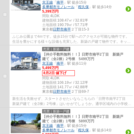
京王線
「
南平
」駅 徒歩15分
多摩都市モノレール
「
程久保
」駅 徒歩14分
5,399万円
間取:
4LDK
建物面積:
108.47㎡ / 32.81坪
土地面積:
190.79㎡ / 57.71坪
東京都
日野市
南平
２丁目15-3
ふじみ公園まで4mです。徒歩15分で駅へのアクセスが可能な物件です。
生活を豊かにする様々な設備も充実した、新築の戸建て物件です。キッチ
ンに窓があるのでにおいがこもらず良い空気...
売買｜新築一戸建
【仲介手数料無料！！】日野市南平2丁目 新築戸
建て（全2棟）2号棟 5499万円
京王線
「
南平
」駅 徒歩11分
5,499万円
8月2日 値下げ
間取:
4LDK
建物面積:
106.19㎡ / 32.12坪
土地面積:
141.77㎡ / 42.88坪
東京都
日野市
南平
２丁目69-7
新生活を失敗せず、スタートさせたいならこちらの「日野市南平2丁目
新築戸建て（全2棟）2号棟」はいかがでしょうか。通学区域内の小学校は
日野市立南平小学校で徒歩8分です。不動産...
売買｜新築一戸建
【仲介手数料無料！！】日野市南平2丁目 新築戸
建て（全2棟）1号棟 5899万円
京王線
「
南平
」駅 徒歩15分
多摩都市モノレール
「
程久保
」駅 徒歩14分