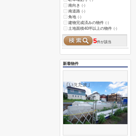
南向き
(-)
南道路
(-)
角地
(-)
建物完成済みの物件
(-)
土地面積40坪以上の物件
(-)
5
件が該当
新着物件