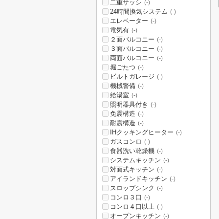
二重サッシ
(-)
24時間換気システム
(-)
エレベーター
(-)
電気有
(-)
２面バルコニー
(-)
３面バルコニー
(-)
両面バルコニー
(-)
堀ごたつ
(-)
ビルトガレージ
(-)
機械警備
(-)
給湯室
(-)
照明器具付き
(-)
免震構造
(-)
耐震構造
(-)
IHクッキングヒーター
(-)
ガスコンロ
(-)
食器洗い乾燥機
(-)
システムキッチン
(-)
対面式キッチン
(-)
アイランドキッチン
(-)
スロップシンク
(-)
コンロ３口
(-)
コンロ４口以上
(-)
オープンキッチン
(-)