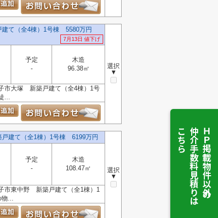
て（全4棟）1号棟 5580万円
7月13日 値下げ
予定
木造
選択
-
96.38㎡
▼
子市大塚 新築戸建て（全4棟）1号
..
こちら
仲介手数料見積りは
ＨＰ掲載物件以外の
建て（全1棟）1号棟 6199万円
予定
木造
-
108.47㎡
選択
▼
子市東中野 新築戸建て（全1棟）1
...