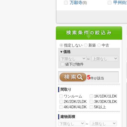
万願寺
甲州街
(8)
指定しない
新築
中古
▼価格
～
値下げ物件
5
件が該当
間取り
ワンルーム
1K/1DK/1LDK
2K/2DK/2LDK
3K/3DK/3LDK
4K/4DK/4LDK
5K以上
建物面積
～