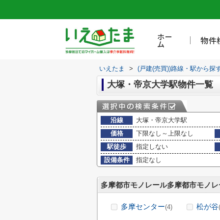
ホー
物件
ム
いえたま
>
(戸建(売買))路線・駅から探
大塚・帝京大学駅物件一覧
沿線
大塚・帝京大学駅
価格
下限なし～上限なし
駅徒歩
指定しない
設備条件
指定なし
多摩都市モノレール多摩都市モノレ
多摩センター
松が谷
(4)