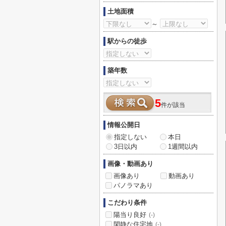
土地面積
～
駅からの徒歩
築年数
5
件が該当
情報公開日
指定しない
本日
3日以内
1週間以内
画像・動画あり
画像あり
動画あり
パノラマあり
こだわり条件
陽当り良好
(-)
閑静な住宅地
(-)