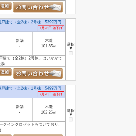
建て（全2棟）2号棟 5399万円
7月28日 値下げ
新築
木造
選択
-
101.85㎡
▼
戸建て（全2棟）2号棟」はいかがで
...
建て（全2棟）1号棟 5499万円
7月28日 値下げ
新築
木造
選択
-
102.26㎡
▼
ォークインクロゼットもついており、
..