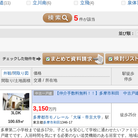
道
立川南
立飛
泉体
(11)
(6)
(4)
5
件が該当
並び順：
外観
/
間取り図
価格
駅徒歩
停歩
交通 / 所在地
間取り/土地面積
【仲介手数料無料！！】多摩市和田 中古戸建て
中古一戸建
3,150
万円
3LDK
徒歩25分
多摩都市モノレール
「
大塚・帝京大学
」駅
100.69㎡
東京都
多摩市
和田
1346-17
多摩第二小学校まで徒歩17分。子どもを安心して学校に通わせたいファミ
戸建てです。入浴時間を気にする必要のない追焚機能のある浴室です。地域に.