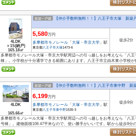
【仲介手数料無料！！】八王子市大塚 新築戸建
新築一戸建
5,580
万円
徒歩2分
4LDK
多摩都市モノレール
「
大塚・帝京大学
」駅
＋1S(納戸)
東京都
八王子市
大塚
1473-6
165.18㎡
多摩都市モノレール大塚・帝京大学駅周辺への引っ越しをお考えなら「八王
棟」。小学校が十分通学できる範囲にあります。八王子市立由木東小学校が徒.
【仲介手数料無料！！】八王子市東中野 新築戸
新築一戸建
6,199
万円
徒歩9分
4LDK
多摩都市モノレール
「
大塚・帝京大学
」駅
東京都
八王子市
東中野
1535-3
165.66㎡
多摩都市モノレール大塚・帝京大学駅周辺への引っ越しをお考えなら「八王
号棟」。建物面積108.47平米なので、使い勝手がいいです。駅から徒歩9分の物