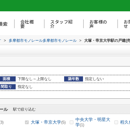
会社概
スタッフ紹
お客様の
お
検索
要
介
声
せ
す
>
多摩都市モノレール多摩都市モノレール
>
大塚・帝京大学駅の戸建(売
面積
下限なし～上限なし
築年数
指定しない
間取り
指定なし
ール
駅で絞り込む
中央大学・明星大
大塚・帝京大学
程久
(3)
(5)
学
(1)