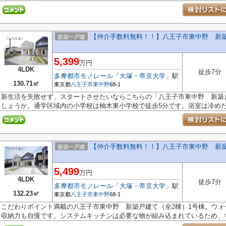
【仲介手数料無料！！】八王子市東中野 新築戸
新築一戸建
5,399
万円
4LDK
徒歩7分
多摩都市モノレール
「
大塚・帝京大学
」駅
130.71㎡
東京都
八王子市
東中野
68-1
新生活を失敗せず、スタートさせたいならこちらの「八王子市東中野 新築
しょうか。通学区域内の小学校は柚木東小学校で徒歩5分です。浴室は冷めた湯
【仲介手数料無料！！】八王子市東中野 新築戸
新築一戸建
5,499
万円
4LDK
徒歩7分
多摩都市モノレール
「
大塚・帝京大学
」駅
132.23㎡
東京都
八王子市
東中野
68-1
こだわりポイント満載の八王子市東中野 新築戸建て（全2棟）1号棟。ウ
収納力も自慢です。システムキッチンは必要な物が組み込まれているため、す.