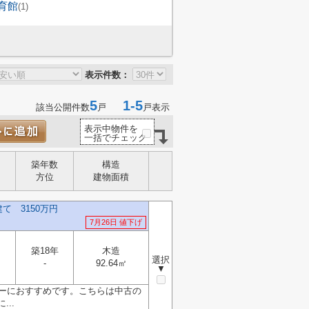
育館
(1)
表示件数：
5
1-5
該当公開件数
戸
戸表示
表示中物件を
一括でチェック
築年数
構造
方位
建物面積
 3150万円
7月26日 値下げ
築18年
木造
選択
-
92.64㎡
▼
リーにおすすめです。こちらは中古の
..