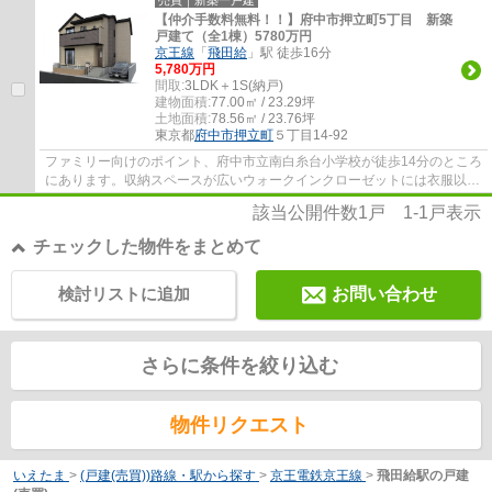
【仲介手数料無料！！】府中市押立町5丁目 新築
戸建て（全1棟）5780万円
京王線
「
飛田給
」駅 徒歩16分
5,780万円
間取:
3LDK＋1S(納戸)
建物面積:
77.00㎡ / 23.29坪
土地面積:
78.56㎡ / 23.76坪
東京都
府中市
押立町
５丁目14-92
ファミリー向けのポイント、府中市立南白糸台小学校が徒歩14分のところ
にあります。収納スペースが広いウォークインクローゼットには衣服以外
にも沢山の荷物をしまうことができるので...
該当公開件数
1
戸
1-1
戸表示
チェックした物件をまとめて
検討リストに追加
お問い合わせ
さらに条件を絞り込む
物件リクエスト
いえたま
>
(戸建(売買))路線・駅から探す
>
京王電鉄京王線
>
飛田給駅の戸建