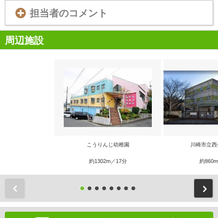
担当者のコメント
周辺施設
こうりんじ幼稚園
川崎市立西
約1302m／17分
約860
前