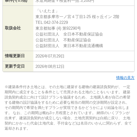
条件(その他)
水道局納金＋検査料一括:3,200円
「いえたま」
東京都多摩市一ノ宮４丁目1-25 桜ヶ丘イン 2階
TEL:042-374-2229
取扱会社
東京都知事 (4) 第92290号
公益社団法人 全日本不動産保証協会
公益社団法人 不動産保証協会
公益財団法人 東日本不動産流通機構
情報更新日
2026年07月29日
更新予定日
2026年08月12日
情報の見方
※建築条件付き土地とは、その土地に建築する建物の建築請負契約が、 一定
期間内に成立することを条件として売買される土地のことをいいます。 建築
請負契約成立に向けて設計プランを協議するため、 土地購入者が自己の希望
する建物の設計協議をするために必要な相当の期間の交渉期間が設定され、
その期間内で希望を満たすプランが実現できるかどうかにより結論を出しま
す。 なお、この期間は概ね3ヶ月程度とされています。 納得のいくプランが
出来ず、建築請負契約が成立しない場合、土地売買契約は白紙に戻り、 土地
契約にかかった代金(土地代金、手付金など)は名目のいかんに関わらず、全て
返却されます。