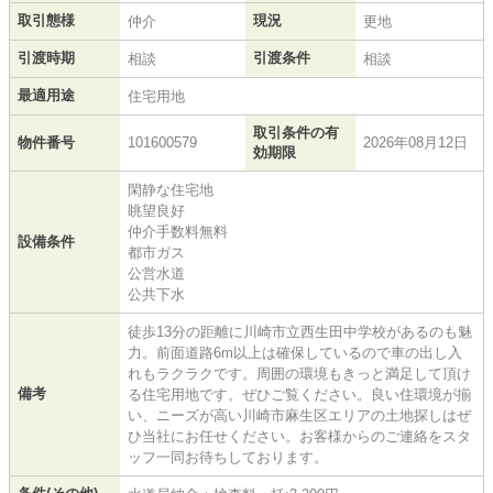
取引態様
現況
仲介
更地
引渡時期
引渡条件
相談
相談
最適用途
住宅用地
取引条件の有
物件番号
101600579
2026年08月12日
効期限
閑静な住宅地
眺望良好
仲介手数料無料
設備条件
都市ガス
公営水道
公共下水
徒歩13分の距離に川崎市立西生田中学校があるのも魅
力。前面道路6m以上は確保しているので車の出し入
れもラクラクです。周囲の環境もきっと満足して頂け
備考
る住宅用地です。ぜひご覧ください。良い住環境が揃
い、ニーズが高い川崎市麻生区エリアの土地探しはぜ
ひ当社にお任せください。お客様からのご連絡をスタ
ッフ一同お待ちしております。