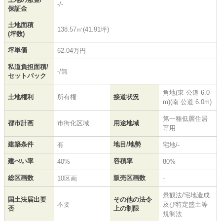
-/-
保証金
土地面積
138.57㎡(41.91坪)
(坪数)
坪単価
62.04万円
私道負担面積/
-/無
セットバック
角地(東 公道 6.0
土地権利
所有権
接道状況
m)(南 公道 6.0m)
第一種低層住居
都市計画
市街化区域
用途地域
専用
建築条件
地目/地勢
有
宅地/-
建ぺい率
容積率
40%
80%
総区画数
販売区画数
10区画
-
景観法/宅地造成
国土法届出要
その他の法令
不要
及び特定盛土等
否
上の制限
規制法