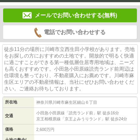
メールでお問い合わせする(無料)
電話でお問い合わせする
徒歩11分の場所に川崎市立西生田小学校があります。売地
をお探しの方におすすめの土地です。開放的で明るく快適
に過ごすことができる第一種低層住居専用地域は、ニーズ
も高くおすすめです。小田急小田原線読売ランド前周辺は
住環境も整っており、不動産購入にお薦めです。川崎市麻
生区エリアの不動産情報は、当社にぜひお問い合わせくだ
さい。ご連絡お待ちしております。
所在地
神奈川県
川崎市麻生区
細山
６丁目
小田急小田原線
「
読売ランド前
」駅 徒歩16分
交通
京王相模原線
「
京王よみうりランド
」駅 徒歩24分
価格
2,600万円
土地の敷金/