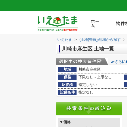
ホー
物件
ム
いえたま
>
(土地(売買))地域から探す
>
川崎市麻生区 土地一覧
≫さらに
地域
川崎市麻生区
価格
下限なし～上限なし
駅徒歩
指定しない
設備条件
指定なし
▼価格