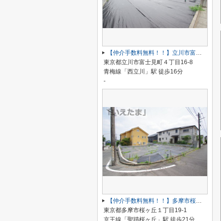
【仲介手数料無料！！】立川市富士見町4丁目 建築条件付き売地（全2区画）No1区画 3790万円
東京都立川市富士見町４丁目16-8
青梅線「西立川」駅 徒歩16分
-
【仲介手数料無料！！】多摩市桜ケ丘1丁目 売地 6980万円
東京都多摩市桜ヶ丘１丁目19-1
京王線「聖蹟桜ヶ丘」駅 徒歩21分