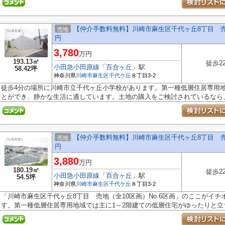
【仲介手数料無料】川崎市麻生区千代ヶ丘8丁目 売地（
売地
円
3,780
万円
193.13㎡
徒歩2
小田急小田原線
「
百合ヶ丘
」駅
58.42坪
神奈川県
川崎市麻生区
千代ケ丘
８丁目3-2
徒歩4分の場所に川崎市立千代ヶ丘小学校があります。第一種低層住居専用
とができ、静かな生活に適しています。土地の購入をご検討されているなら、.
【仲介手数料無料】川崎市麻生区千代ヶ丘8丁目 売地（
売地
円
3,880
万円
180.19㎡
徒歩2
小田急小田原線
「
百合ヶ丘
」駅
54.5坪
神奈川県
川崎市麻生区
千代ケ丘
８丁目3-2
「川崎市麻生区千代ヶ丘8丁目 売地（全10区画）No.6区画」のここがイ
す。第一種低層住居専用地域では主に1～2階建ての低層住宅がゆったりと立ち.