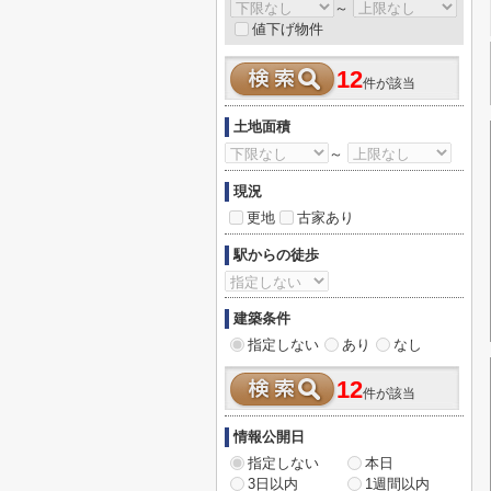
～
値下げ物件
12
件が該当
土地面積
～
現況
更地
古家あり
駅からの徒歩
建築条件
指定しない
あり
なし
12
件が該当
情報公開日
指定しない
本日
3日以内
1週間以内