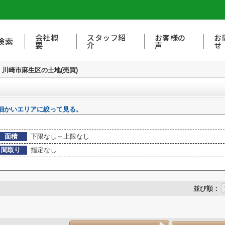
会社概
スタッフ紹
お客様の
お
検索
要
介
声
せ
川崎市麻生区の土地(売買)
細かいエリアに絞って見る。
面積
下限なし～上限なし
間取り
指定なし
並び順：