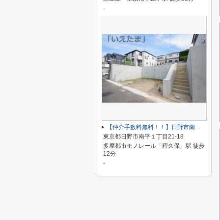
-
【仲介手数料無料！！】日野市南平1丁目 建築条件無し売地（全2区画）1区画 3180万円
東京都日野市南平１丁目21-18
多摩都市モノレール「程久保」駅 徒歩
12分
-