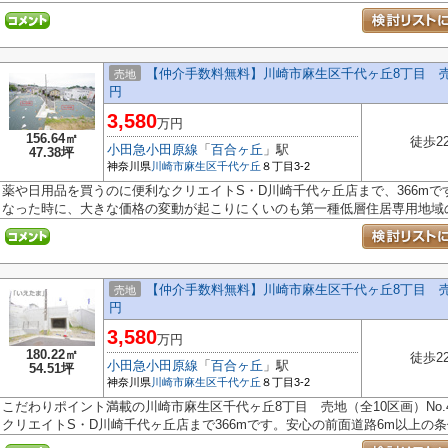
【仲介手数料無料】川崎市麻生区千代ヶ丘8丁目 売地（
売地
円
3,580
万円
156.64㎡
徒歩2
小田急小田原線
「
百合ヶ丘
」駅
47.38坪
神奈川県
川崎市麻生区
千代ケ丘
８丁目3-2
薬や日用品を買うのに便利なクリエイトS・D川崎千代ヶ丘店まで、366m
なった時に、大きな価格の変動が起こりにくいのも第一種低層住居専用地域のメ
【仲介手数料無料】川崎市麻生区千代ヶ丘8丁目 売地（
売地
円
3,580
万円
180.22㎡
徒歩2
小田急小田原線
「
百合ヶ丘
」駅
54.51坪
神奈川県
川崎市麻生区
千代ケ丘
８丁目3-2
こだわりポイント満載の川崎市麻生区千代ヶ丘8丁目 売地（全10区画）No
クリエイトS・D川崎千代ヶ丘店まで366mです。安心の前面道路6m以上の条件