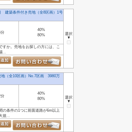
 建築条件付き売地（全8区画）1号
40%
4分
選択
80%
▼
ですか。売地をお探しの方には、こ
..
全10区画）No.7区画 3980万
40%
2分
選択
80%
▼
の条件の1つに前面道路が6m以上
...