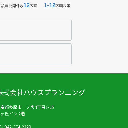
12
1-12
該当公開件数
区画
区画表示
株式会社ハウスプランニング
京都多摩市一ノ宮4丁目1-25
ヶ丘イン 2階
EL:042-374-2229