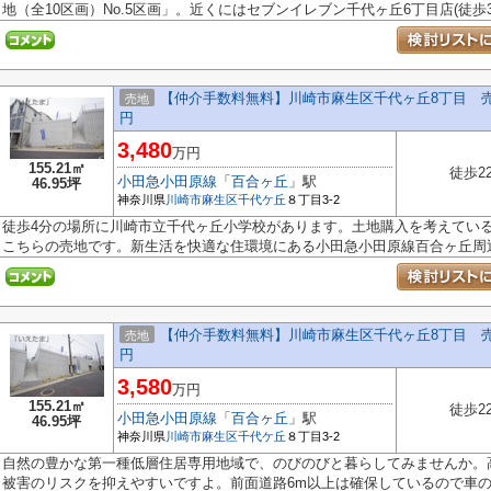
地（全10区画）No.5区画」。近くにはセブンイレブン千代ヶ丘6丁目店(徒歩3.
【仲介手数料無料】川崎市麻生区千代ヶ丘8丁目 売地（
売地
円
3,480
万円
155.21㎡
徒歩2
小田急小田原線
「
百合ヶ丘
」駅
46.95坪
神奈川県
川崎市麻生区
千代ケ丘
８丁目3-2
徒歩4分の場所に川崎市立千代ヶ丘小学校があります。土地購入を考えてい
こちらの売地です。新生活を快適な住環境にある小田急小田原線百合ヶ丘周辺.
【仲介手数料無料】川崎市麻生区千代ヶ丘8丁目 売地（
売地
円
3,580
万円
155.21㎡
徒歩2
小田急小田原線
「
百合ヶ丘
」駅
46.95坪
神奈川県
川崎市麻生区
千代ケ丘
８丁目3-2
自然の豊かな第一種低層住居専用地域で、のびのびと暮らしてみませんか。
被害のリスクを抑えやすいですよ。前面道路6m以上は確保しているので車の出