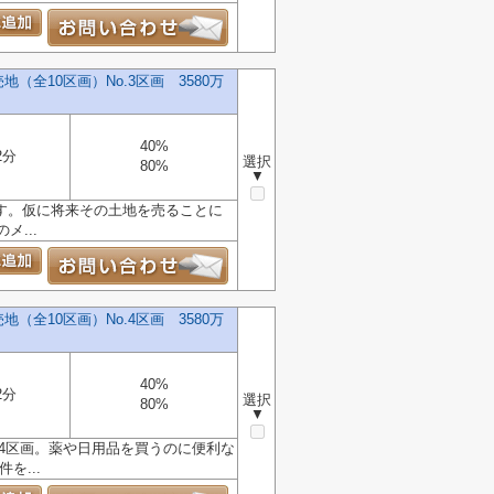
全10区画）No.3区画 3580万
40%
2分
選択
80%
▼
です。仮に将来その土地を売ることに
...
全10区画）No.4区画 3580万
40%
2分
選択
80%
▼
.4区画。薬や日用品を買うのに便利な
を...