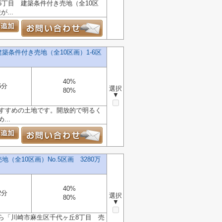
丁目 建築条件付き売地（全10区
...
条件付き売地（全10区画）1-6区
40%
6分
選択
80%
▼
おすすめの土地です。開放的で明るく
..
全10区画）No.5区画 3280万
40%
2分
選択
80%
▼
ら「川崎市麻生区千代ヶ丘8丁目 売