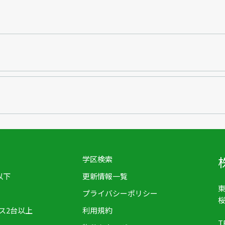
学区検索
以下
更新情報一覧
東
プライバシーポリシー
桜
ス2台以上
利用規約
T