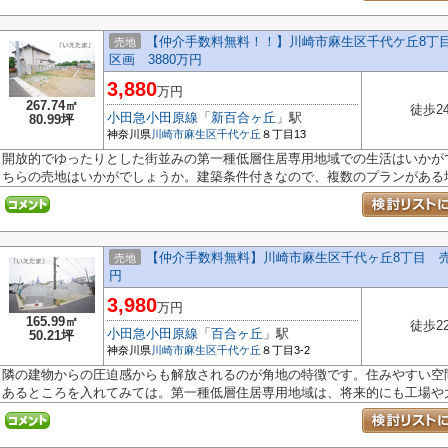
【仲介手数料無料！！】川崎市麻生区千代ケ丘8丁目
売地
区画 3880万円
3,880
万円
267.74㎡
徒歩2
小田急小田原線
「
新百合ヶ丘
」駅
80.99坪
神奈川県
川崎市麻生区
千代ケ丘
８丁目13
開放的でゆったりとした街並みの第一種低層住居専用地域での生活はいかが
ちらの売地はいかがでしょうか。建築条件付きなので、複数のプランがある場.
【仲介手数料無料】川崎市麻生区千代ヶ丘8丁目 売地（
売地
円
3,980
万円
165.99㎡
徒歩2
小田急小田原線
「
百合ヶ丘
」駅
50.21坪
神奈川県
川崎市麻生区
千代ケ丘
８丁目3-2
隣の建物からの圧迫感からも解放されるのが角地の特徴です。住みやすい空間
あるところを入れてみては。第一種低層住居専用地域は、将来的にも工場や大規