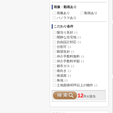
画像・動画あり
画像あり
動画あり
パノラマあり
こだわり条件
陽当り良好
(-)
閑静な住宅地
(-)
自由設計対応
(-)
分割可
(-)
眺望良好
(-)
仲介手数料無料
(-)
仲介手数料半額
(-)
都市ガス
(-)
南向き
(-)
南道路
(-)
角地
(-)
土地面積40坪以上の物件
(-)
12
件が該当