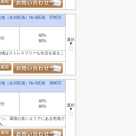
全10区画）No.8区画 3780万
40%
2分
選択
80%
▼
地域はストレスフリーな生活を送るこ
..
全10区画）No.6区画 3880万
40%
2分
選択
80%
▼
チオシ。環境の良いエリアにある売地で
..