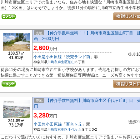
川崎市麻生区エリアでの住まいなら、住み心地も快適な「川崎市麻生区細山6
画）1-3区画」はいかがでしょうか。徒歩11分の場所に川崎市立西生田小学校が
【仲介手数料無料！！】川崎市麻生区細山6丁目 建築
売地
画 2600万円
2,600
万円
138.57㎡
徒歩1
小田急小田原線
「
読売ランド前
」駅
41.91坪
神奈川県
川崎市麻生区
細山
６丁目
徒歩11分の場所に川崎市立西生田小学校があります。売地をお探しの方に
快適に過ごすことができる第一種低層住居専用地域は、ニーズも高くおすすめ.
【仲介手数料無料】川崎市麻生区千代ヶ丘8丁目 売地（
売地
円
3,280
万円
241.89㎡
徒歩2
小田急小田原線
「
百合ヶ丘
」駅
73.17坪
神奈川県
川崎市麻生区
千代ケ丘
８丁目3-2
こだわりで選びたい方におすすめ。川崎市麻生区エリアで住まいをお探しな