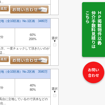
..
こちら
仲介手数料見積りは
ＨＰ掲載物件以外の
全10区画）No.1区画 3480万
60%
2分
選択
200%
▼
る方、一度チェックして頂きたいのが
..
お問い
全10区画）No.2区画 3580万
合わせ
40%
2分
選択
80%
▼
高台に立地しているので洪水などの
...