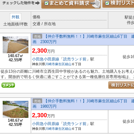
外観
価格
駅徒
停
交通 / 所在地
土地面積/坪数
【仲介手数料無料！！】川崎市麻生区細山6丁目 建築
売地
画 2300万円
2,300
万円
140.67㎡
徒歩1
小田急小田原線
「
読売ランド前
」駅
42.55坪
神奈川県
川崎市麻生区
細山
６丁目
徒歩13分の距離に川崎市立西生田中学校があるのも魅力。土地購入をお考
す。開放的で明るく快適に過ごすことができる第一種低層住居専用地域は、ニー
【仲介手数料無料！！】川崎市麻生区細山6丁目 建築
売地
画 1980万円
2,300
万円
140.67㎡
徒歩1
小田急小田原線
「
読売ランド前
」駅
42.55坪
神奈川県
川崎市麻生区
細山
６丁目