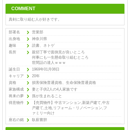
COMMENT
真剣に取り組む人が好きです。
部署名
営業部
出身地
神奈川県
趣味
読書、ネトゲ
長所
親切丁寧で面倒見が良いところ
何事にも一生懸命取り組むところ
世間話の達人ｗｗｗ
誕生日
1969年01月08日
キャリア
20年
資格
損害保険普通資格、生命保険普通資格
家族構成
妻と子供2人の4人家族です
将来の夢
孫が生まれること
得意物件
【売買物件】中古マンション,新築戸建て,中古
戸建て,土地,リフォーム・リノベーション,フ
ァミリー向け
座右の銘
臥薪嘗胆