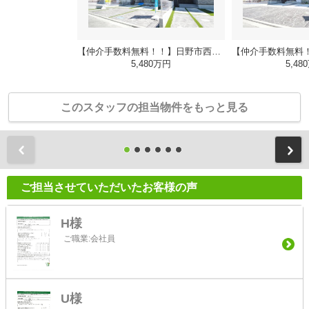
【仲介手数料無料！！】日野市西平山3丁目 新築戸建て（全4棟）2号棟 5480万円
5,480万円
5,48
このスタッフの担当物件をもっと見る
前
ご担当させていただいたお客様の声
H様
ご職業:会社員
U様