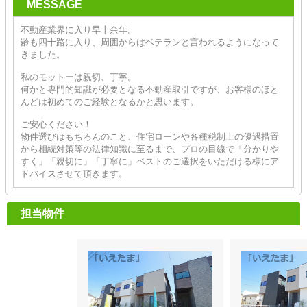
MESSAGE
不動産業界に入り早十余年。
齢も四十路に入り、周囲からはベテランと言われるようになって
きました。
私のモットーは親切、丁寧。
何かと専門的知識が必要となる不動産取引ですが、お客様のほと
んどは初めてのご経験となるかと思います。
ご安心ください！
物件選びはもちろんのこと、住宅ローンや各種税制上の優遇措置
から相続対策等の法律知識に至るまで、プロの目線で「分かりや
すく」「親切に」「丁寧に」ベストのご選択をいただける様にア
ドバイスさせて頂きます。
担当物件