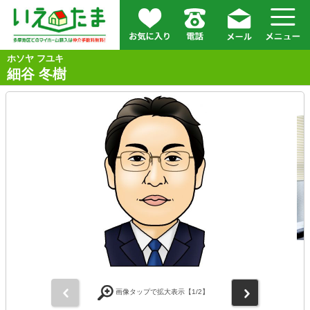
ホソヤ フユキ
細谷 冬樹
前
次
画像タップで拡大表示【
1
/2】