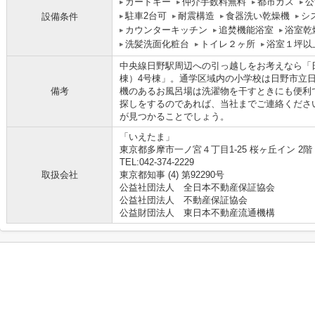
カードキー
仲介手数料無料
都市ガス
公
駐車2台可
耐震構造
食器洗い乾燥機
シ
設備条件
カウンターキッチン
追焚機能浴室
浴室乾
洗髪洗面化粧台
トイレ２ヶ所
浴室１坪以
中央線日野駅周辺への引っ越しをお考えなら「
棟）4号棟」。通学区域内の小学校は日野市立
備考
機のあるお風呂場は洗濯物を干すときにも便利
探しをするのであれば、当社までご連絡くださ
が見つかることでしょう。
「いえたま」
東京都多摩市一ノ宮４丁目1-25 桜ヶ丘イン 2階
TEL:042-374-2229
取扱会社
東京都知事 (4) 第92290号
公益社団法人 全日本不動産保証協会
公益社団法人 不動産保証協会
公益財団法人 東日本不動産流通機構