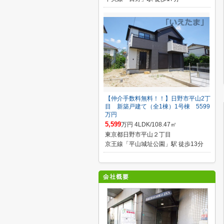
【仲介手数料無料！！】日野市平山2丁
目 新築戸建て（全1棟）1号棟 5599
万円
5,599
万円 4LDK/108.47㎡
東京都日野市平山２丁目
京王線「平山城址公園」駅 徒歩13分