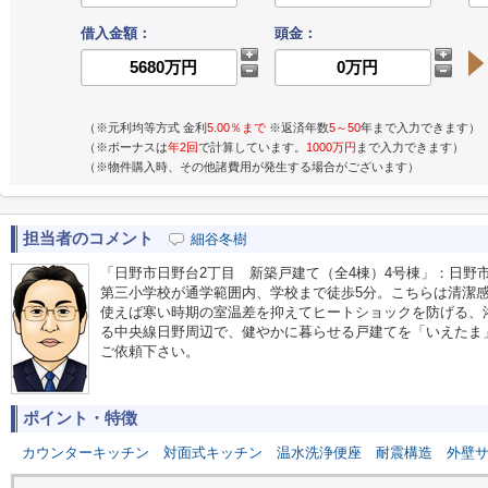
借入金額：
頭金：
（※元利均等方式 金利
5.00％まで
※返済年数
5～50
年まで入力できます）
（※ボーナスは
年2回
で計算しています。
1000万円
まで入力できます）
（※物件購入時、その他諸費用が発生する場合がございます）
担当者のコメント
細谷冬樹
「日野市日野台2丁目 新築戸建て（全4棟）4号棟」：日野
第三小学校が通学範囲内、学校まで徒歩5分。こちらは清潔
使えば寒い時期の室温差を抑えてヒートショックを防げる、
る中央線日野周辺で、健やかに暮らせる戸建てを「いえたま
ご依頼下さい。
ポイント・特徴
カウンターキッチン
対面式キッチン
温水洗浄便座
耐震構造
外壁