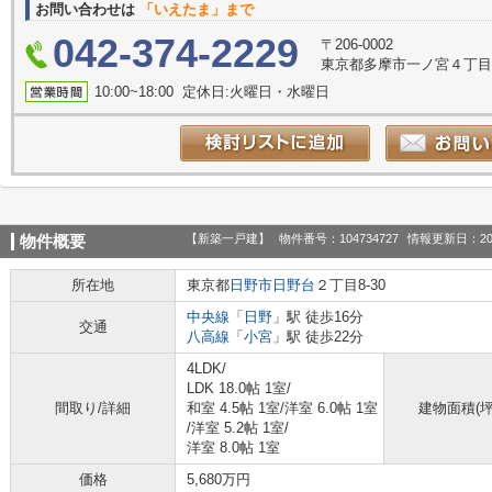
お問い合わせは
「いえたま」まで
042-374-2229
〒206-0002
東京都多摩市一ノ宮４丁目1-
10:00~18:00 定休日:火曜日・水曜日
【新築一戸建】
物件番号：104734727
情報更新日：20
物件概要
所在地
東京都
日野市
日野台
２丁目8-30
中央線
「
日野
」駅 徒歩16分
交通
八高線
「
小宮
」駅 徒歩22分
4LDK/
LDK 18.0帖 1室
/
間取り/詳細
和室 4.5帖 1室
/
洋室 6.0帖 1室
建物面積(坪
/
洋室 5.2帖 1室
/
洋室 8.0帖 1室
価格
5,680万円