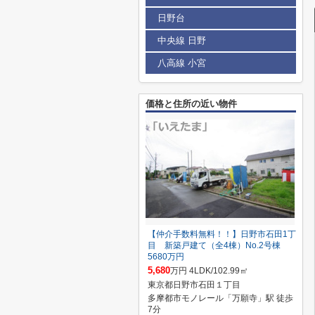
日野台
中央線 日野
八高線 小宮
価格と住所の近い物件
【仲介手数料無料！！】日野市石田1丁
目 新築戸建て（全4棟）No.2号棟
5680万円
5,680
万円 4LDK/102.99㎡
東京都日野市石田１丁目
多摩都市モノレール「万願寺」駅 徒歩
7分