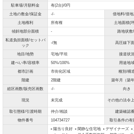
駐車場/月額料金
有(2台)/0円
土地の敷金/保証金
-/-
借地料/借地
土地権利
所有権
土地面積(坪
傾斜地部分面積
-
路地状敷
私道負担面積/セットバ
-/無
高圧線下
ック
地目/地勢
宅地/平坦
接道状
建ぺい率/容積率
50%/100%
用途地
都市計画
市街化区域
種別/構
階建
2階建
築年月（築
総区画数/販売区画数
-/-
向き
現況
未完成
その他の法令
取引態様/引渡時期
仲介/相談
建築確認
物件番号
104734727
取引条件の有
陽当り良好
閑静な住宅地
デザイナーズ