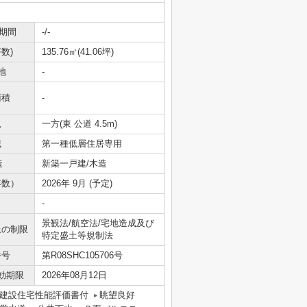
期間
-/-
数)
135.76㎡(41.06坪)
地
-
面積
-
況
一方(東 公道 4.5m)
域
第一種低層住居専用
造
新築一戸建/木造
年数）
2026年 9月 (予定)
-
景観法/航空法/宅地造成及び
上の制限
特定盛土等規制法
番号
第R08SHC105706号
効期限
2026年08月12日
建設住宅性能評価書付
眺望良好