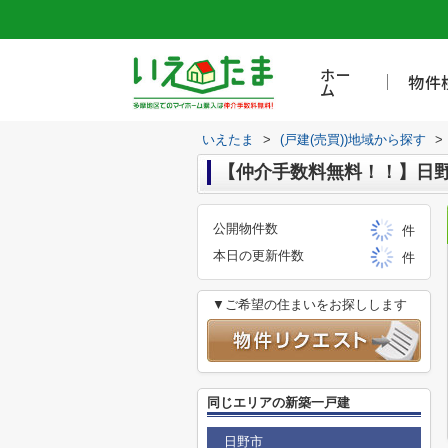
ホー
物件
ム
いえたま
>
(戸建(売買))地域から探す
>
【仲介手数料無料！！】日野
公開物件数
件
本日の更新件数
件
▼ご希望の住まいをお探しします
同じエリアの新築一戸建
日野市