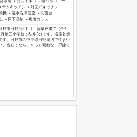
営水道
公共下水
２面バルコニー
ステムキッチン
対面式キッチン
燥機
温水洗浄便座
洗面台
上
床下収納
複層ガラス
日野市日野台2丁目 新築戸建て（全4
日野第三小学校で徒歩5分です。浴室乾燥
です。日野市の中央線日野周辺で住まい
い。当社でなら、きっと素敵な一戸建て