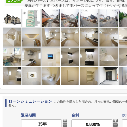
【外観パース】本パースは、イメージ図につき、風景、建物
差異が生じます つきまして本パースによって生じたいかなる
ローンシミュレーション
この物件を購入した場合の、月々の支払い価格の一
せん。
返済期間
金利
ボ