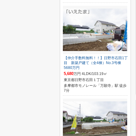
【仲介手数料無料！！】日野市石田1丁
目 新築戸建て（全4棟）No.3号棟
5680万円
5,680
万円 4LDK/103.19㎡
東京都日野市石田１丁目
多摩都市モノレール「万願寺」駅 徒歩
7分