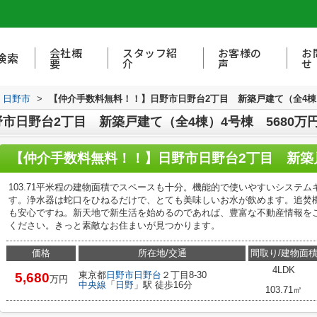
会社概
スタッフ紹
お客様の
お
検索
要
介
声
せ
日野市
>
【仲介手数料無料！！】日野市日野台2丁目 新築戸建て（全4棟）
市日野台2丁目 新築戸建て（全4棟）4号棟 5680万
103.71平米程の建物面積でスペースも十分。機能的で使いやすいシステ
す。浄水器は蛇口をひねるだけで、とても美味しいお水が飲めます。追焚
も安心ですね。新天地で新生活を始めるのであれば、豊富な不動産情報を
ください。きっと素敵なお住まいが見つかります。
価格
所在地/交通
間取り/建物面
4LDK
東京都
日野市
日野台
２丁目8-30
5,680
万円
中央線
「
日野
」駅 徒歩16分
103.71㎡