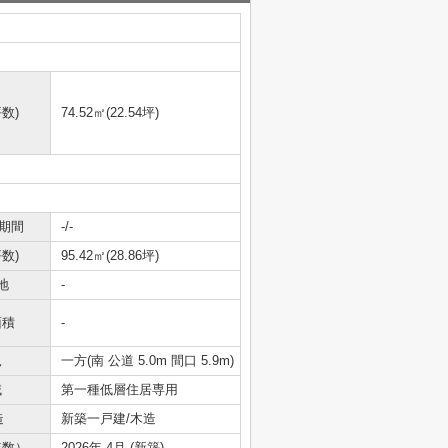
数)
74.52㎡(22.54坪)
期間
-/-
数)
95.42㎡(28.86坪)
地
-
面積
-
況
一方(南 公道 5.0m 間口 5.9m)
域
第一種低層住居専用
造
新築一戸建/木造
年数）
2026年 4月 (新築)