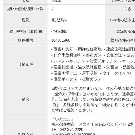
総区画数/販売区画数
-/-
向き
現況
完成済み
その他の法令
取引態様/引渡時期
仲介/即時
建築確認
物件番号
104071960
取引条件の有
陽当り良好
閑静な住宅地
建設住宅性能評
仲介手数料無料
都市ガス
公営水道
公共
システムキッチン
対面式キッチン
オープ
設備条件
浴室乾燥機
温水洗浄便座
洗面台
洗髪洗
浴室１坪以上
床下収納
ウォークインクロ
宅配ボックス
複層ガラス
日野市エリアでの住まいなら、住み心地も快適
（全2棟）2号棟」はいかがでしょうか。通学区
備考
分。設備も充実している新築戸建ての物件はい
では、多種多様な不動産をご紹介することが可
まずはご連絡ください。
「いえたま」
東京都多摩市一ノ宮４丁目1-25 桜ヶ丘イン 2階
TEL:042-374-2229