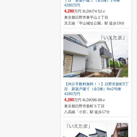
丁目 新築戸建て（全2棟）1号棟
4280万円
4,280
万円 3LDK/74.52㎡
東京都日野市東平山２丁目
京王線「平山城址公園」駅 徒歩19分
【仲介手数料無料！！】日野市新町5丁
目 新築戸建て（全2棟）No2号棟
4280万円
4,280
万円 4LDK/96.88㎡
東京都日野市新町５丁目
八高線「小宮」駅 徒歩17分