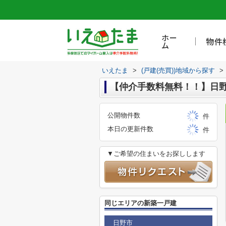
ホー
物件
ム
いえたま
>
(戸建(売買))地域から探す
>
【仲介手数料無料！！】日野
公開物件数
件
本日の更新件数
件
▼ご希望の住まいをお探しします
同じエリアの新築一戸建
日野市