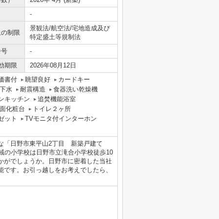
-
景観法/航空法/宅地造成及び
上の制限
特定盛土等規制法
番号
-
効期限
2026年08月12日
価書付
眺望良好
カードキー
下水
耐震構造
食器洗い乾燥機
ンキッチン
追焚機能浴室
面化粧台
トイレ２ヶ所
ゼット
TVモニタ付インターホン
な「日野市東平山2丁目 新築戸建て
域の小学校は日野市立滝合小学校徒歩10
かがでしょうか。日野市に密着した当社
能です。お引っ越しをお考えでしたら、