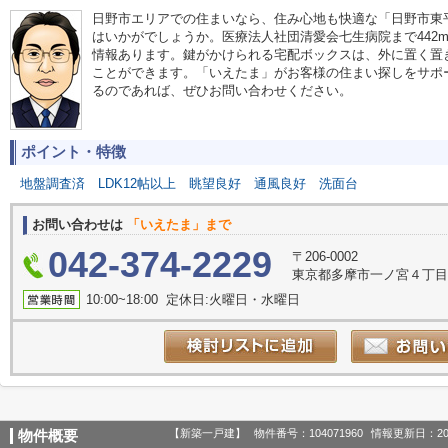
日野市エリアでの住まいなら、住み心地も快適な「日野市東平
はいかがでしょうか。医療法人社団清愛会七生病院まで442m
情報あります。鍵がかけられる宅配ボックスは、外に置く置
ことができます。「いえたま」がお客様の住まい探しをサポ
るのであれば、ぜひお問い合わせください。
ポイント・特徴
地盤調査済
LDK12帖以上
眺望良好
通風良好
洗面台
お問い合わせは
「いえたま」まで
042-374-2229
〒206-0002
東京都多摩市一ノ宮４丁目1-
10:00~18:00 定休日:火曜日・水曜日
【新築一戸建】
物件番号：104071960
情報更新日：20
物件概要