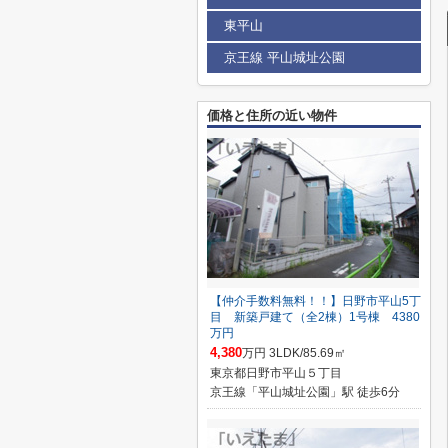
東平山
京王線 平山城址公園
価格と住所の近い物件
【仲介手数料無料！！】日野市平山5丁
目 新築戸建て（全2棟）1号棟 4380
万円
4,380
万円 3LDK/85.69㎡
東京都日野市平山５丁目
京王線「平山城址公園」駅 徒歩6分