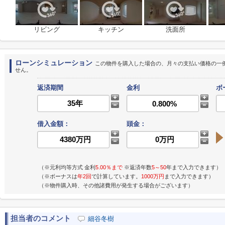
リビング
キッチン
洗面所
ローンシミュレーション
この物件を購入した場合の、月々の支払い価格の一
せん。
返済期間
金利
ボ
借入金額：
頭金：
（※元利均等方式 金利
5.00％まで
※返済年数
5～50
年まで入力できます）
（※ボーナスは
年2回
で計算しています。
1000万円
まで入力できます）
（※物件購入時、その他諸費用が発生する場合がございます）
担当者のコメント
細谷冬樹