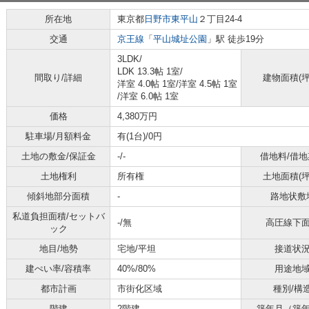
所在地
東京都
日野市
東平山
２丁目24-4
交通
京王線
「
平山城址公園
」駅 徒歩19分
3LDK/
LDK 13.3帖 1室
/
間取り/詳細
建物面積(坪
洋室 4.0帖 1室
/
洋室 4.5帖 1室
/
洋室 6.0帖 1室
価格
4,380万円
駐車場/月額料金
有(1台)/0円
土地の敷金/保証金
-/-
借地料/借地
土地権利
所有権
土地面積(坪
傾斜地部分面積
-
路地状敷
私道負担面積/セットバ
-/無
高圧線下
ック
地目/地勢
宅地/平坦
接道状
建ぺい率/容積率
40%/80%
用途地
都市計画
市街化区域
種別/構
階建
2階建
築年月（築