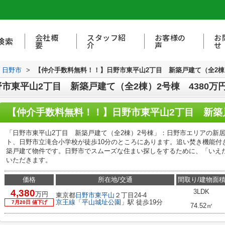
会社概
スタッフ紹
お客様の
お
検索
要
介
声
せ
日野市
>
【仲介手数料無料！！】日野市東平山2丁目 新築戸建て（全2棟）
市東平山2丁目 新築戸建て（全2棟）2号棟 4380万
「日野市東平山2丁目 新築戸建て（全2棟）2号棟」：日野市エリアの新
ト、日野市立滝合小学校が徒歩10分のところにあります。追い焚き機能付
築戸建て物件です。日野市でスムーズな住まい探しをするために、「いえ
いただきます。
価格
所在地/交通
間取り/建物面
4,380
3LDK
万円
東京都
日野市
東平山
２丁目24-4
京王線
「
平山城址公園
」駅 徒歩19分
7月20日 値下げ
74.52㎡