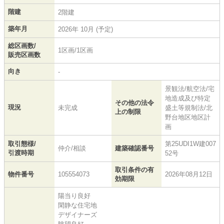
階建
2階建
築年月
2026年 10月 (予定)
総区画数/
1区画/1区画
販売区画数
向き
-
景観法/航空法/宅
地造成及び特定
その他の法令
現況
未完成
盛土等規制法/北
上の制限
野台地区地区計
画
取引態様/
第25UDI1W建007
仲介/相談
建築確認番号
引渡時期
52号
取引条件の有
物件番号
105554073
2026年08月12日
効期限
陽当り良好
閑静な住宅地
デザイナーズ