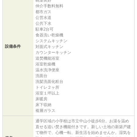
眺望良好
仲介手数料無料
都市ガス
公営水道
公共下水
駐車2台可
食器洗い乾燥機
システムキッチン
設備条件
対面式キッチン
カウンターキッチン
追焚機能浴室
浴室乾燥機
温水洗浄便座
洗面台
洗髪洗面化粧台
トイレ２ヶ所
浴室１坪以上
床暖房
床下収納
複層ガラス
通学区域の小学校は市立中山小徒歩6分。お湯を温め
直せる追い焚き機能付きです。新しい土地の新築戸建
て物件で、心機一転、新生活を始めませんか。湿気を