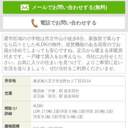
メールでお問い合わせする(無料)
電話でお問い合わせする
通学区域の小学校は市立中山小徒歩6分。家族皆で暮らす
なら広々とした4LDKの物件。追焚機能のある浴室のでお
湯が冷めてしまっても安心ですね。足元から暖まる床暖房
付きです。一戸建て購入をお考えなら、当社にお任せくだ
さい。お気に入りの住まいを見つけて、よりご希望に近い
生活を送りましょう。ぜひ当社をご利用くださいませ。
所在地
東京都
八王子市
北野台
２丁目23-14
横浜線
「
片倉
」駅 徒歩32分
交通
京王線
「
長沼
」駅 徒歩34分
4LDK/
間取り/
LDK 17.0帖 1室
/
洋室 5.6帖 1室
/
洋室 10.0帖 1室
/
詳細
洋室 8.1帖 1室
/
洋室 5.4帖 1室
建物面積