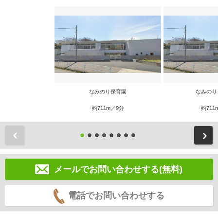
なみのり保育園
なみのり
約711m／9分
約711
前
メールでお問い合わせする(無料)
電話でお問い合わせする