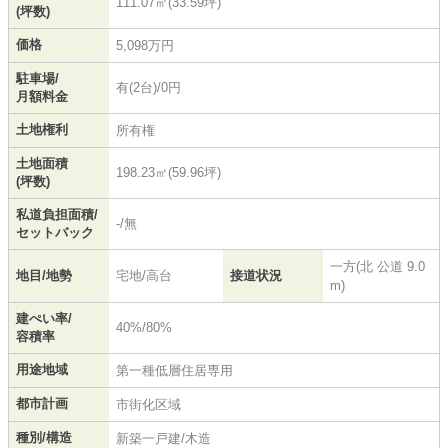
111.07㎡(33.59坪)
(坪数)
価格
5,098万円
駐車場/
有(2台)/0円
月額料金
土地権利
所有権
土地面積
198.23㎡(59.96坪)
(坪数)
私道負担面積/
-/無
セットバック
一方(北 公道 9.0
地目/地勢
宅地/高台
接道状況
m)
建ぺい率/
40%/80%
容積率
用途地域
第一種低層住居専用
都市計画
市街化区域
種別/構造
新築一戸建/木造