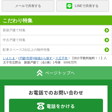
メールで共有する
LINEで共有する
こだわり特集
新築戸建て特集
中古戸建て特集
駐車スペース2台以上の物件特集
いえたま
>
(戸建(売買))地域から探す
>
八王子市
>
【仲介手数料無料！！】八
王子市北野台 新築戸建て（全1棟）1号棟 5098万円
ページトップへ
お電話でのお問い合わせ
電話をかける