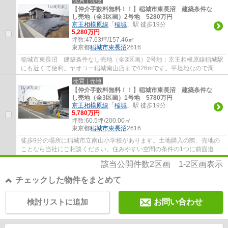
【仲介手数料無料！！】稲城市東長沼 建築条件な
し売地（全3区画）2号地 5280万円
京王相模原線
「
稲城
」駅 徒歩19分
5,280万円
坪数:
47.63坪/157.46㎡
東京都
稲城市
東長沼
2616
稲城市東長沼 建築条件なし売地（全3区画）2号地：京王相模原線稲城駅
にも近くて便利。ヤオコー稲城南山店まで426mです。平坦地なので周辺
に坂道がなく買いものや通勤での負担が少な...
売買｜売地
【仲介手数料無料！！】稲城市東長沼 建築条件な
し売地（全3区画）1号地 5780万円
京王相模原線
「
稲城
」駅 徒歩19分
5,780万円
坪数:
60.5坪/200.00㎡
東京都
稲城市
東長沼
2616
徒歩9分の場所に稲城市立南山小学校があります。土地購入の際、売地の
ことなら当社にご相談ください。住みやすい空間の条件の1つに前面道路
が6m以上あるところを入れてみては。不動産...
該当公開件数
2
区画
1-2
区画表示
チェックした物件をまとめて
検討リストに追加
お問い合わせ