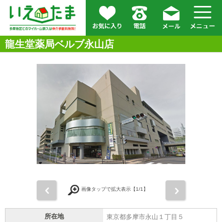
龍生堂薬局ベルブ永山店
前
次
画像タップで拡大表示【
1
/1】
所在地
東京都多摩市永山１丁目５