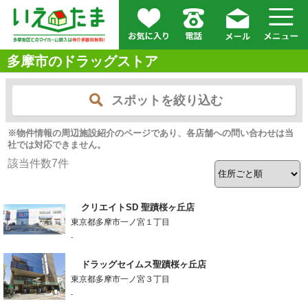
多摩市のドラッグストア
スポットを絞り込む
※物件情報の周辺施設紹介のページであり、各店舗への問い合わせは当
社では対応できません。
該当件数
7
件
クリエイトSD 聖蹟桜ヶ丘店
東京都多摩市一ノ宮１丁目
-
ドラッグセイムス聖蹟桜ヶ丘店
東京都多摩市一ノ宮３丁目
-