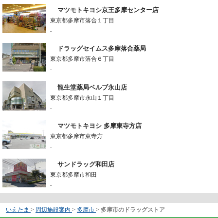
マツモトキヨシ京王多摩センター店
東京都多摩市落合１丁目
-
ドラッグセイムス多摩落合薬局
東京都多摩市落合６丁目
-
龍生堂薬局ベルブ永山店
東京都多摩市永山１丁目
-
マツモトキヨシ 多摩東寺方店
東京都多摩市東寺方
-
サンドラッグ和田店
東京都多摩市和田
-
いえたま
>
周辺施設案内
>
多摩市
>
多摩市のドラッグストア