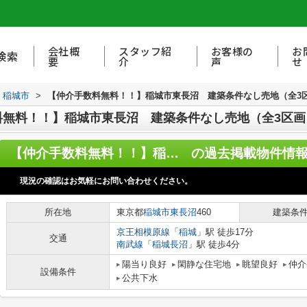
会社概
スタッフ紹
お客様の
お
検索
要
介
声
せ
稲城市
>
【仲介手数料無料！！】稲城市東長沼 建築条件なし売地（全3区画
無料！！】稲城市東長沼 建築条件なし売地（全3区画）
【仲介手数料無料！！】稲城市東長沼 建築条件なし売地（全3区画）2区画 4950万円
の過去掲載物件情
現況の確認はお気軽にお問い合わせください。
所在地
東京都
稲城市
東長沼
460
建築条
京王相模原線
「
稲城
」駅 徒歩17分
交通
南武線
「
稲城長沼
」駅 徒歩4分
陽当り良好
閑静な住宅地
眺望良好
仲介
設備条件
公共下水