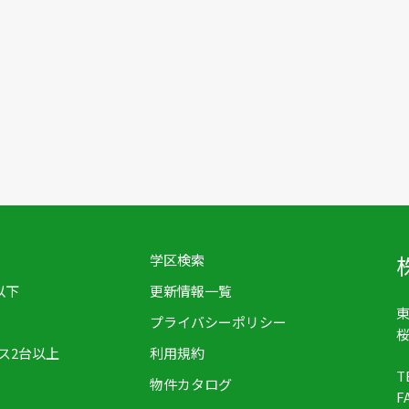
学区検索
以下
更新情報一覧
東
プライバシーポリシー
桜
ス2台以上
利用規約
T
物件カタログ
F