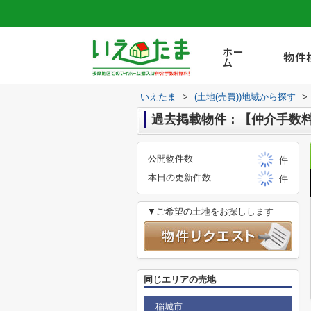
ホー
物件
ム
いえたま
>
(土地(売買))地域から探す
>
過去掲載物件：【仲介手数料
公開物件数
件
本日の更新件数
件
▼ご希望の土地をお探しします
同じエリアの売地
稲城市