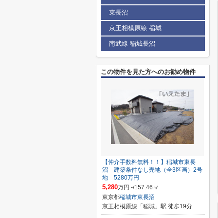
東長沼
京王相模原線 稲城
南武線 稲城長沼
この物件を見た方へのお勧め物件
【仲介手数料無料！！】稲城市東長
沼 建築条件なし売地（全3区画）2号
地 5280万円
5,280
万円 -/157.46㎡
東京都
稲城市
東長沼
京王相模原線「稲城」駅 徒歩19分