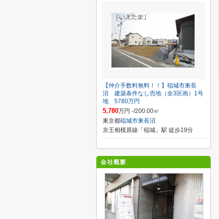
【仲介手数料無料！！】稲城市東長
沼 建築条件なし売地（全3区画）1号
地 5780万円
5,780
万円 -/200.00㎡
東京都
稲城市
東長沼
京王相模原線「稲城」駅 徒歩19分