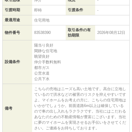
仲介
-
引渡時期
引渡条件
即時
-
最適用途
住宅用地
取引条件の有
物件番号
83538390
2026年08月12日
効期限
陽当り良好
閑静な住宅地
眺望良好
設備条件
仲介手数料無料
都市ガス
公営水道
公共下水
こちらの売地はニーズも高い土地です。高台に立地し
ているので洪水などの被害のリスクを抑えやすいです
よ。マイホームをお考えの方に、こちらの住宅用地は
いかがでしょうか。前面道路6m以上は確保している
備考
ので車の出し入れもラクラクです。当社にはこだわる
あなたのための不動産情報が豊富にございます。当社
に夢のマイホームを実現させるお手伝いをさせてくだ
さい。ご連絡をお待ちしております。