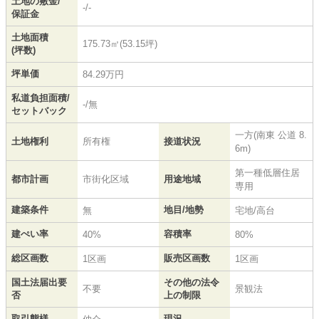
土地の敷金/
-/-
保証金
土地面積
175.73㎡(53.15坪)
(坪数)
坪単価
84.29万円
私道負担面積/
-/無
セットバック
一方(南東 公道 8.
土地権利
所有権
接道状況
6m)
第一種低層住居
都市計画
市街化区域
用途地域
専用
建築条件
地目/地勢
無
宅地/高台
建ぺい率
容積率
40%
80%
総区画数
販売区画数
1区画
1区画
国土法届出要
その他の法令
不要
景観法
否
上の制限
取引態様
現況