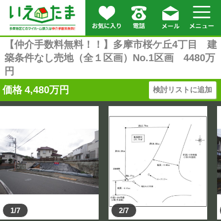
【仲介手数料無料！！】多摩市桜ケ丘4丁目 建
築条件なし売地（全１区画）No.1区画 4480万
円
価格
4,480
万円
検討リストに追加
1/7
2/7