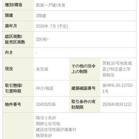
種別/構造
新築一戸建/木造
階建
2階建
築年月
2026年 7月 (予定)
総区画数/
2区画/-
販売区画数
向き
-
景観法/宅地造成
その他の法令
現況
未完成
及び特定盛土等
上の制限
規制法
取引態様/
第HPA-25-13702-
仲介/相談
建築確認番号
引渡時期
1号
取引条件の有
物件番号
104332536
2026年08月12日
効期限
陽当り良好
閑静な住宅地
建設住宅性能評価書付
眺望良好