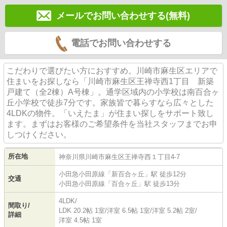
メールでお問い合わせする(無料)
電話でお問い合わせする
こだわりで選びたい方におすすめ。川崎市麻生区エリアで
住まいをお探しなら「川崎市麻生区王禅寺西1丁目 新築
戸建て（全2棟）A号棟」。通学区域内の小学校は南百合ヶ
丘小学校で徒歩7分です。家族皆で暮らすなら広々とした
4LDKの物件。「いえたま」が住まい探しをサポート致し
ます。まずはお客様のご希望条件を当社スタッフまでお申
しつけください。
所在地
神奈川県
川崎市麻生区
王禅寺西
１丁目4-7
小田急小田原線
「
新百合ヶ丘
」駅 徒歩12分
交通
小田急小田原線
「
百合ヶ丘
」駅 徒歩13分
4LDK/
間取り/
LDK 20.2帖 1室
/
洋室 6.5帖 1室
/
洋室 5.2帖 2室
/
詳細
洋室 4.5帖 1室