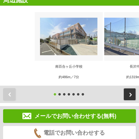
南百合ヶ丘小学校
長沢
約486m／7分
約1319
前
メールでお問い合わせする(無料)
電話でお問い合わせする