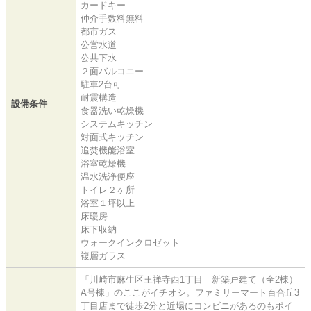
カードキー
仲介手数料無料
都市ガス
公営水道
公共下水
２面バルコニー
駐車2台可
耐震構造
設備条件
食器洗い乾燥機
システムキッチン
対面式キッチン
追焚機能浴室
浴室乾燥機
温水洗浄便座
トイレ２ヶ所
浴室１坪以上
床暖房
床下収納
ウォークインクロゼット
複層ガラス
「川崎市麻生区王禅寺西1丁目 新築戸建て（全2棟）
A号棟」のここがイチオシ。ファミリーマート百合丘3
丁目店まで徒歩2分と近場にコンビニがあるのもポイ