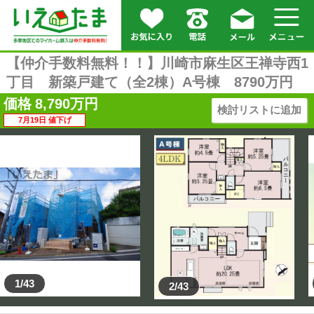
【仲介手数料無料！！】川崎市麻生区王禅寺西1
丁目 新築戸建て（全2棟）A号棟 8790万円
価格
8,790
万円
検討リストに追加
7月19日 値下げ
1/43
2/43