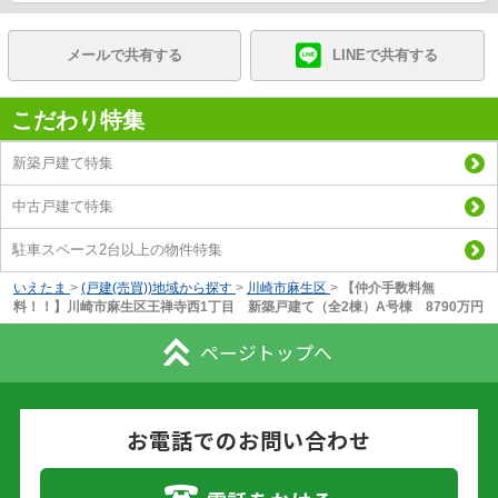
メールで共有する
LINEで共有する
こだわり特集
新築戸建て特集
中古戸建て特集
駐車スペース2台以上の物件特集
いえたま
>
(戸建(売買))地域から探す
>
川崎市麻生区
>
【仲介手数料無
料！！】川崎市麻生区王禅寺西1丁目 新築戸建て（全2棟）A号棟 8790万円
ページトップへ
お電話でのお問い合わせ