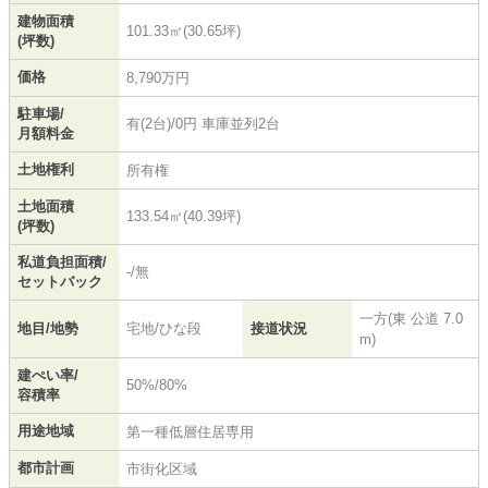
建物面積
101.33㎡(30.65坪)
(坪数)
価格
8,790万円
駐車場/
有(2台)/0円 車庫並列2台
月額料金
土地権利
所有権
土地面積
133.54㎡(40.39坪)
(坪数)
私道負担面積/
-/無
セットバック
一方(東 公道 7.0
地目/地勢
宅地/ひな段
接道状況
m)
建ぺい率/
50%/80%
容積率
用途地域
第一種低層住居専用
都市計画
市街化区域