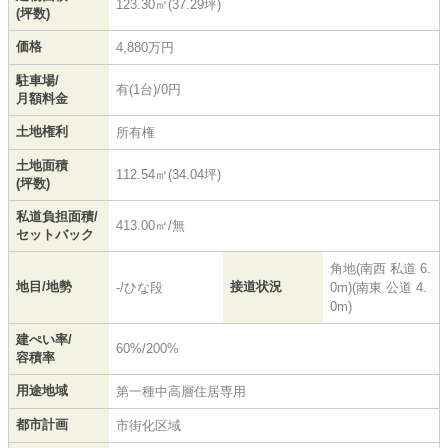
123.30㎡(37.29坪)
(坪数)
価格
4,880万円
駐車場/
有(1台)/0円
月額料金
土地権利
所有権
土地面積
112.54㎡(34.04坪)
(坪数)
私道負担面積/
413.00㎡/無
セットバック
角地(南西 私道 6.
地目/地勢
接道状況
-/ひな段
0m)(南東 公道 4.
0m)
建ぺい率/
60%/200%
容積率
用途地域
第一種中高層住居専用
都市計画
市街化区域