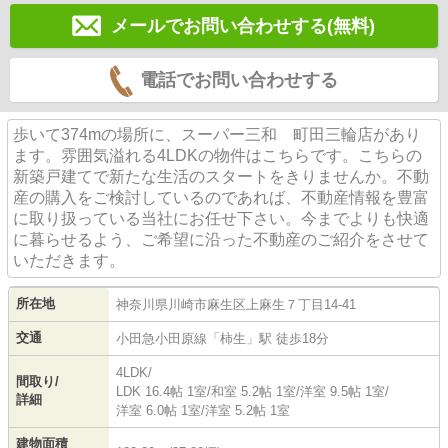
メールでお問い合わせする(無料)
電話でお問い合わせする
歩いて374mの場所に、スーパー三和 町田三輪店があり
ます。雰囲気溢れる4LDKの物件はこちらです。こちらの
新築戸建てで新たな生活のスタートをきりませんか。不動
産の購入をご検討しているのであれば、不動産情報を豊富
に取り扱っている当社にお任せ下さい。今までよりも快適
に暮らせるよう、ご希望に沿った不動産のご紹介をさせて
いただきます。
所在地
神奈川県
川崎市麻生区
上麻生
７丁目14-41
交通
小田急小田原線
「
柿生
」駅 徒歩18分
4LDK/
間取り/
LDK 16.4帖 1室
/
和室 5.2帖 1室
/
洋室 9.5帖 1室
/
詳細
洋室 6.0帖 1室
/
洋室 5.2帖 1室
建物面積