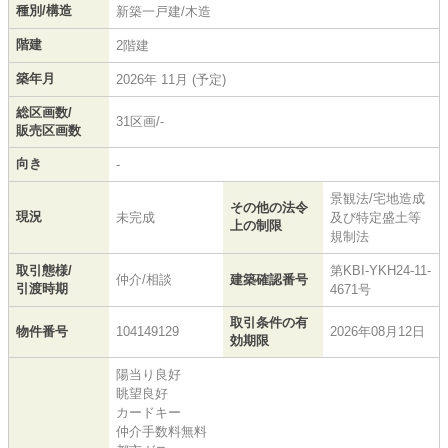
種別/構造
新築一戸建/木造
階建
2階建
築年月
2026年 11月 (予定)
総区画数/
31区画/-
販売区画数
向き
-
景観法/宅地造成
その他の法令
現況
未完成
及び特定盛土等
上の制限
規制法
取引態様/
第KBI-YKH24-11-
仲介/相談
建築確認番号
引渡時期
4671号
取引条件の有
物件番号
104149129
2026年08月12日
効期限
陽当り良好
眺望良好
カードキー
仲介手数料無料