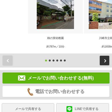
柿の実幼稚園
川崎市立
約787m／10分
約1658
前
メールでお問い合わせする(無料)
電話でお問い合わせする
メールで共有する
LINEで共有する