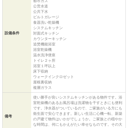
都市ガス
公営水道
公共下水
ビルトガレージ
食器洗い乾燥機
システムキッチン
設備条件
対面式キッチン
カウンターキッチン
追焚機能浴室
浴室乾燥機
温水洗浄便座
トイレ２ヶ所
浴室１坪以上
床下収納
ウォークインクロゼット
屋根裏収納
複層ガラス
使い勝手が良いシステムキッチンがある物件です。浴
室乾燥機のあるお風呂場は洗濯物を干すときにも便利
です。浄水器がついているので、ご家族がいる方にも
衛生面で安心できます。新しい生活に心機一転、新築
備考
の戸建て物件はいかがでしょうか。ご家族との穏やか
な時間は、何にもかえがたい幸せなものです。その大