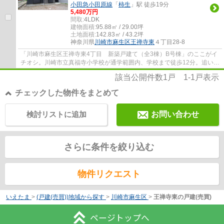
小田急小田原線
「
柿生
」駅 徒歩19分
5,480万円
間取:
4LDK
建物面積:
95.88㎡ / 29.00坪
土地面積:
142.83㎡ / 43.2坪
神奈川県
川崎市麻生区
王禅寺東
４丁目28-8
「川崎市麻生区王禅寺東4丁目 新築戸建て（全3棟）B号棟」のここがイ
チオシ。川崎市立真福寺小学校が通学範囲内、学校まで徒歩12分。追い焚
き機能で冷めたお湯も温め直せます。きれい...
該当公開件数
1
戸
1-1
戸表示
チェックした物件をまとめて
検討リストに追加
お問い合わせ
さらに条件を絞り込む
物件リクエスト
いえたま
>
(戸建(売買))地域から探す
>
川崎市麻生区
>
王禅寺東の戸建(売買)
ページトップへ