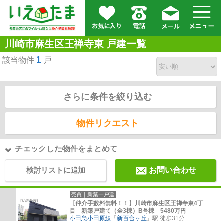
川崎市麻生区王禅寺東 戸建一覧
1
該当物件
戸
さらに条件を絞り込む
物件リクエスト
チェックした物件をまとめて
検討リストに追加
お問い合わせ
売買｜新築一戸建
【仲介手数料無料！！】川崎市麻生区王禅寺東4丁
目 新築戸建て（全3棟）B号棟 5480万円
小田急小田原線
「
新百合ヶ丘
」駅 徒歩31分