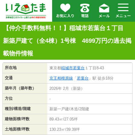
【仲介手数料無料！！】稲城市若葉台１丁目
新築戸建て（全4棟）1号棟 4699万円の過去掲
載物件情報
所在地
東京都
稲城市
若葉台
１丁目8-43
交通
京王相模原線
「
若葉台
」駅 徒歩18分
築年月（築年数）
2026年 2月（新築）
方位
-
種別/構造/階建
新築一戸建/木造/2階建
建物面積/坪数
89.43㎡/27.05坪
土地面積/坪数
130.23㎡/39.39坪