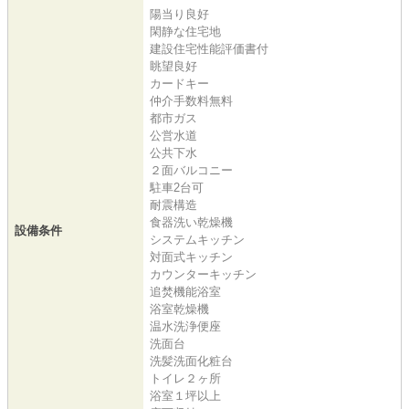
陽当り良好
閑静な住宅地
建設住宅性能評価書付
眺望良好
カードキー
仲介手数料無料
都市ガス
公営水道
公共下水
２面バルコニー
駐車2台可
耐震構造
食器洗い乾燥機
設備条件
システムキッチン
対面式キッチン
カウンターキッチン
追焚機能浴室
浴室乾燥機
温水洗浄便座
洗面台
洗髪洗面化粧台
トイレ２ヶ所
浴室１坪以上