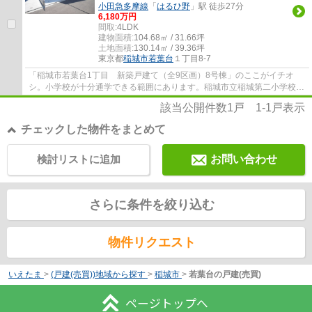
小田急多摩線
「
はるひ野
」駅 徒歩27分
6,180万円
間取:
4LDK
建物面積:
104.68㎡ / 31.66坪
土地面積:
130.14㎡ / 39.36坪
東京都
稲城市
若葉台
１丁目8-7
「稲城市若葉台1丁目 新築戸建て（全9区画）8号棟」のここがイチオ
シ。小学校が十分通学できる範囲にあります。稲城市立稲城第二小学校が
徒歩15分です。TVインターホン付きなので、女...
該当公開件数
1
戸
1-1
戸表示
チェックした物件をまとめて
検討リストに追加
お問い合わせ
さらに条件を絞り込む
物件リクエスト
いえたま
>
(戸建(売買))地域から探す
>
稲城市
>
若葉台の戸建(売買)
ページトップへ