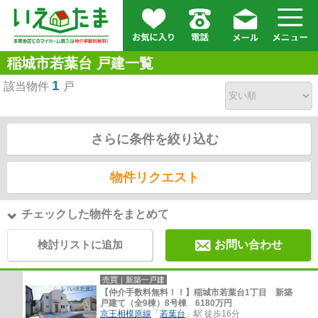
稲城市若葉台 戸建一覧
1
該当物件
戸
さらに条件を絞り込む
物件リクエスト
チェックした物件をまとめて
検討リストに追加
お問い合わせ
売買｜新築一戸建
【仲介手数料無料！！】稲城市若葉台1丁目 新築
戸建て（全9棟）8号棟 6180万円
京王相模原線
「
若葉台
」駅 徒歩16分