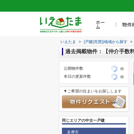
ホー
物件
ム
いえたま
>
(戸建(売買))地域から探す
>
過去掲載物件：【仲介手数料
公開物件数
件
本日の更新件数
件
▼ご希望の住まいをお探しします
同じエリアの中古一戸建
多摩市