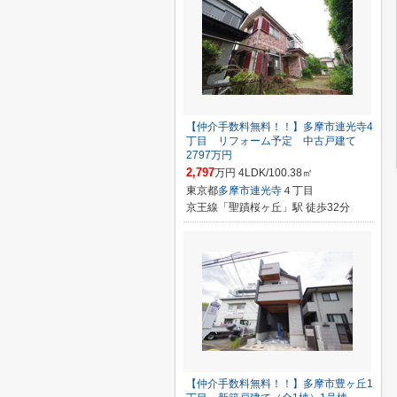
【仲介手数料無料！！】多摩市連光寺4
丁目 リフォーム予定 中古戸建て
2797万円
2,797
万円 4LDK/100.38㎡
東京都
多摩市
連光寺
４丁目
京王線「聖蹟桜ヶ丘」駅 徒歩32分
【仲介手数料無料！！】多摩市豊ヶ丘1