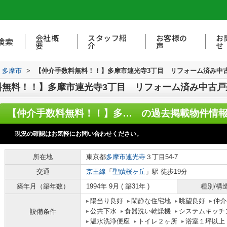
会社概
スタッフ紹
お客様の
お
検索
要
介
声
せ
多摩市
>
【仲介手数料無料！！】多摩市連光寺3丁目 リフォーム済み中古
無料！！】多摩市連光寺3丁目 リフォーム済み中古戸建
【仲介手数料無料！！】多摩市連光寺3丁目 リフォーム済み中古戸建て 3399万円
の過去掲載物件情
現況の確認はお気軽にお問い合わせください。
所在地
東京都
多摩市
連光寺
３丁目54-7
交通
京王線
「
聖蹟桜ヶ丘
」駅 徒歩19分
築年月（築年数）
1994年 9月 ( 築31年 )
種別/構
陽当り良好
閑静な住宅地
眺望良好
仲介
公共下水
食器洗い乾燥機
システムキッチ
設備条件
温水洗浄便座
トイレ２ヶ所
浴室１坪以上