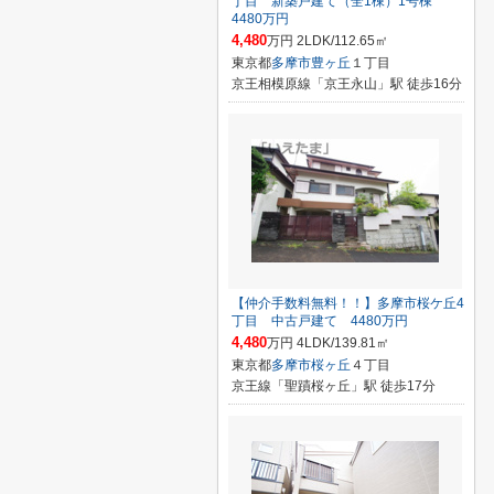
丁目 新築戸建て（全1棟）1号棟
4480万円
4,480
万円 2LDK/112.65㎡
東京都
多摩市
豊ヶ丘
１丁目
京王相模原線「京王永山」駅 徒歩16分
【仲介手数料無料！！】多摩市桜ケ丘4
丁目 中古戸建て 4480万円
4,480
万円 4LDK/139.81㎡
東京都
多摩市
桜ヶ丘
４丁目
京王線「聖蹟桜ヶ丘」駅 徒歩17分