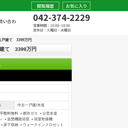
閲覧履歴
お気に入り
042-374-2229
問い合わ
営業時間：10:00~18:00
定休日：火曜日・水曜日
戸建て 3399万円
て 3399万円
報
造
中古一戸建/木造
手数料無料
都市ガス
公営水道
ン
追焚機能浴室
浴室乾燥機
床下収納
ウォークインクロゼット