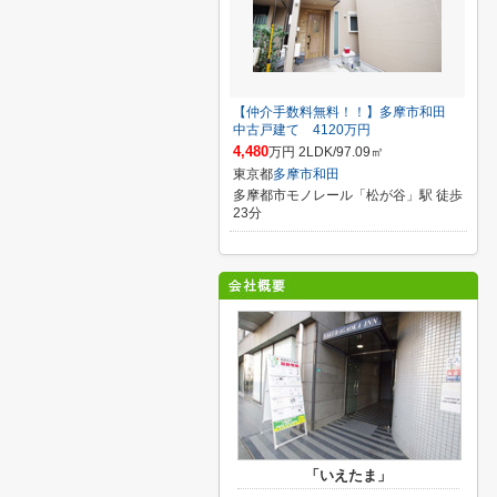
【仲介手数料無料！！】多摩市和田
中古戸建て 4120万円
4,480
万円 2LDK/97.09㎡
東京都
多摩市
和田
多摩都市モノレール「松が谷」駅 徒歩
23分
「いえたま」