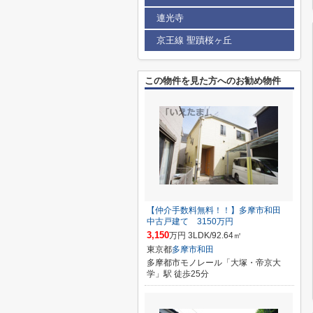
連光寺
京王線 聖蹟桜ヶ丘
この物件を見た方へのお勧め物件
【仲介手数料無料！！】多摩市和田
中古戸建て 3150万円
3,150
万円 3LDK/92.64㎡
東京都
多摩市
和田
多摩都市モノレール「大塚・帝京大
学」駅 徒歩25分