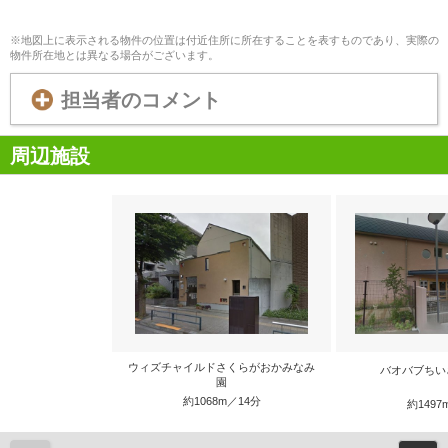
※地図上に表示される物件の位置は付近住所に所在することを表すものであり、実際の
物件所在地とは異なる場合がございます。
担当者のコメント
周辺施設
ウィズチャイルドさくらがおかみなみ
バオバブちい
園
約1068m／14分
約1497