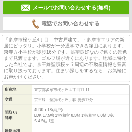
メールでお問い合わせする(無料)
電話でお問い合わせする
「多摩市桜ケ丘4丁目 中古戸建て」：多摩市エリアの新
居にピッタリ。小学校が十分通学できる範囲にあります。
東寺方小学校が徒歩16分です。眺望良好なので遠くの景色
まで見渡せます。ゴルフ場が近くにあります。地域に特化
した当社では、京王線聖蹟桜ヶ丘周辺の不動産情報も豊富
に取り扱っております。住まい探しをするなら、お気軽に
お声かけください。
所在地
東京都
多摩市
桜ヶ丘
４丁目11-11
交通
京王線
「
聖蹟桜ヶ丘
」駅 徒歩17分
4LDK＋1S(納戸)/
間取り/
LDK 17.5帖 1室
/
和室 8.5帖 1室
/
和室 6.0帖 3室
/
詳細
S 4.5帖 1室
建物面積