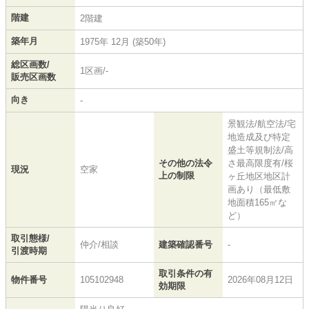
階建
2階建
築年月
1975年 12月 (築50年)
総区画数/
1区画/-
販売区画数
向き
-
景観法/航空法/宅
地造成及び特定
盛土等規制法/高
その他の法令
さ最高限度有/桜
現況
空家
上の制限
ヶ丘地区地区計
画あり（最低敷
地面積165㎡な
ど）
取引態様/
仲介/相談
建築確認番号
-
引渡時期
取引条件の有
物件番号
105102948
2026年08月12日
効期限