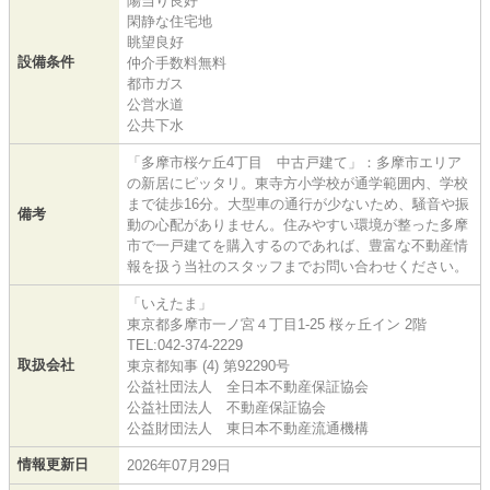
陽当り良好
閑静な住宅地
眺望良好
設備条件
仲介手数料無料
都市ガス
公営水道
公共下水
「多摩市桜ケ丘4丁目 中古戸建て」：多摩市エリア
の新居にピッタリ。東寺方小学校が通学範囲内、学校
まで徒歩16分。大型車の通行が少ないため、騒音や振
備考
動の心配がありません。住みやすい環境が整った多摩
市で一戸建てを購入するのであれば、豊富な不動産情
報を扱う当社のスタッフまでお問い合わせください。
「いえたま」
東京都多摩市一ノ宮４丁目1-25 桜ヶ丘イン 2階
TEL:042-374-2229
取扱会社
東京都知事 (4) 第92290号
公益社団法人 全日本不動産保証協会
公益社団法人 不動産保証協会
公益財団法人 東日本不動産流通機構
情報更新日
2026年07月29日