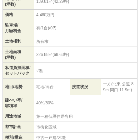
139.81㎡(42.29坪)
(坪数)
価格
4,480万円
駐車場/
有(1台)/0円
月額料金
土地権利
所有権
土地面積
226.88㎡(68.63坪)
(坪数)
私道負担面積/
-/無
セットバック
一方(北東 公道 8.
地目/地勢
宅地/高台
接道状況
9m 間口 11.9m)
建ぺい率/
40%/80%
容積率
用途地域
第一種低層住居専用
都市計画
市街化区域
種別/構造
中古一戸建/木造