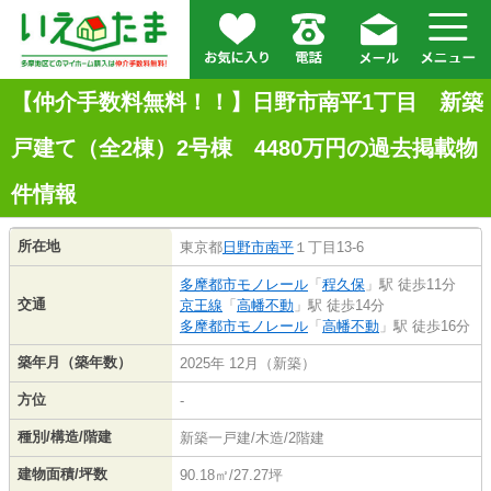
【仲介手数料無料！！】日野市南平1丁目 新築
戸建て（全2棟）2号棟 4480万円の過去掲載物
件情報
所在地
東京都
日野市
南平
１丁目13-6
多摩都市モノレール
「
程久保
」駅 徒歩11分
交通
京王線
「
高幡不動
」駅 徒歩14分
多摩都市モノレール
「
高幡不動
」駅 徒歩16分
築年月（築年数）
2025年 12月（新築）
方位
-
種別/構造/階建
新築一戸建/木造/2階建
建物面積/坪数
90.18㎡/27.27坪