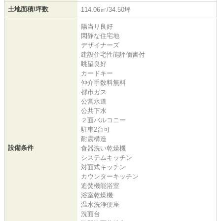
土地面積/坪数
114.06㎡/34.50坪
陽当り良好
閑静な住宅地
デザイナーズ
建設住宅性能評価書付
眺望良好
カードキー
仲介手数料無料
都市ガス
公営水道
公共下水
２面バルコニー
駐車2台可
耐震構造
設備条件
食器洗い乾燥機
システムキッチン
対面式キッチン
カウンターキッチン
追焚機能浴室
浴室乾燥機
温水洗浄便座
洗面台