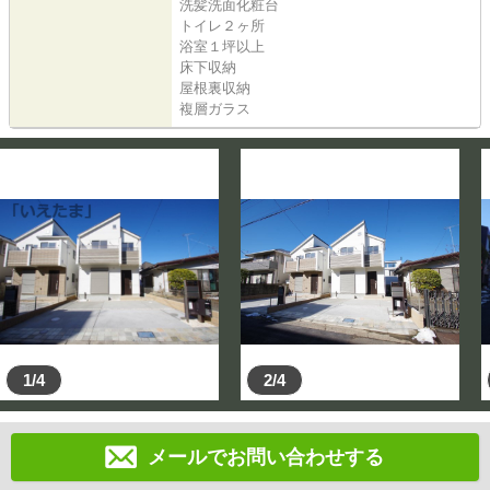
洗髪洗面化粧台
トイレ２ヶ所
浴室１坪以上
床下収納
屋根裏収納
複層ガラス
1/4
2/4
メールでお問い合わせする