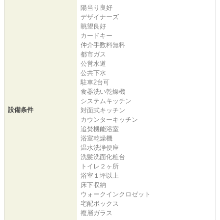
陽当り良好
デザイナーズ
眺望良好
カードキー
仲介手数料無料
都市ガス
公営水道
公共下水
駐車2台可
食器洗い乾燥機
システムキッチン
設備条件
対面式キッチン
カウンターキッチン
追焚機能浴室
浴室乾燥機
温水洗浄便座
洗髪洗面化粧台
トイレ２ヶ所
浴室１坪以上
床下収納
ウォークインクロゼット
宅配ボックス
複層ガラス