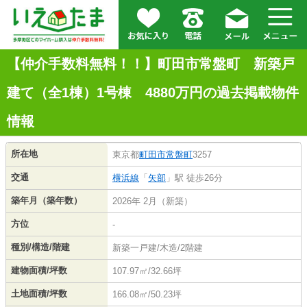
【仲介手数料無料！！】町田市常盤町 新築戸
建て（全1棟）1号棟 4880万円の過去掲載物件
情報
所在地
東京都
町田市
常盤町
3257
交通
横浜線
「
矢部
」駅 徒歩26分
築年月（築年数）
2026年 2月（新築）
方位
-
種別/構造/階建
新築一戸建/木造/2階建
建物面積/坪数
107.97㎡/32.66坪
土地面積/坪数
166.08㎡/50.23坪