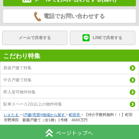
電話でお問い合わせする
メールで共有する
LINEで共有する
こだわり特集
新築戸建て特集
中古戸建て特集
即入居可物件特集
駐車スペース2台以上の物件特集
いえたま
>
(戸建(売買))地域から探す
>
町田市
>
【仲介手数料無料！！】町田
市野津田 新築戸建て（全1棟）1号棟 4680万円
ページトップへ