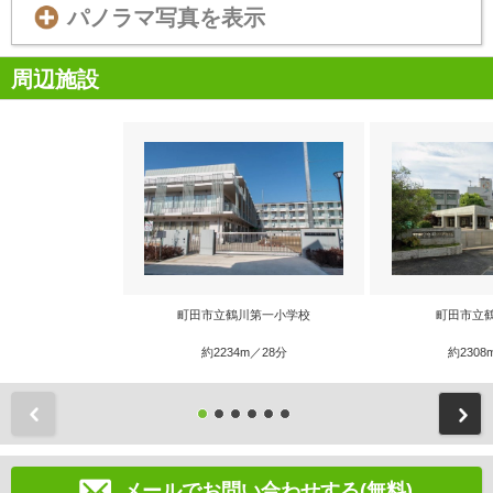
パノラマ写真を表示
周辺施設
町田市立鶴川第一小学校
町田市立
約2234m／28分
約2308
前
メールでお問い合わせする(無料)