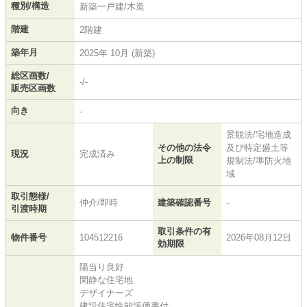
種別/構造
新築一戸建/木造
階建
2階建
築年月
2025年 10月 (新築)
総区画数/
-/-
販売区画数
向き
-
景観法/宅地造成
その他の法令
及び特定盛土等
現況
完成済み
上の制限
規制法/準防火地
域
取引態様/
仲介/即時
建築確認番号
-
引渡時期
取引条件の有
物件番号
104512216
2026年08月12日
効期限
陽当り良好
閑静な住宅地
デザイナーズ
建設住宅性能評価書付