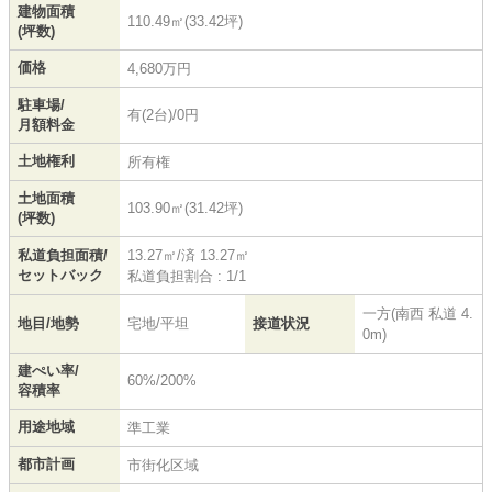
建物面積
110.49㎡(33.42坪)
(坪数)
価格
4,680万円
駐車場/
有(2台)/0円
月額料金
土地権利
所有権
土地面積
103.90㎡(31.42坪)
(坪数)
私道負担面積/
13.27㎡/済 13.27㎡
セットバック
私道負担割合 : 1/1
一方(南西 私道 4.
地目/地勢
宅地/平坦
接道状況
0m)
建ぺい率/
60%/200%
容積率
用途地域
準工業
都市計画
市街化区域