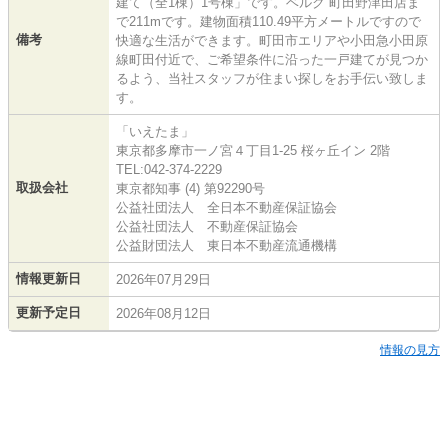
建て（全1棟）1号棟」です。ベルク 町田野津田店ま
で211mです。建物面積110.49平方メートルですので
備考
快適な生活ができます。町田市エリアや小田急小田原
線町田付近で、ご希望条件に沿った一戸建てが見つか
るよう、当社スタッフが住まい探しをお手伝い致しま
す。
「いえたま」
東京都多摩市一ノ宮４丁目1-25 桜ヶ丘イン 2階
TEL:042-374-2229
取扱会社
東京都知事 (4) 第92290号
公益社団法人 全日本不動産保証協会
公益社団法人 不動産保証協会
公益財団法人 東日本不動産流通機構
情報更新日
2026年07月29日
更新予定日
2026年08月12日
情報の見方