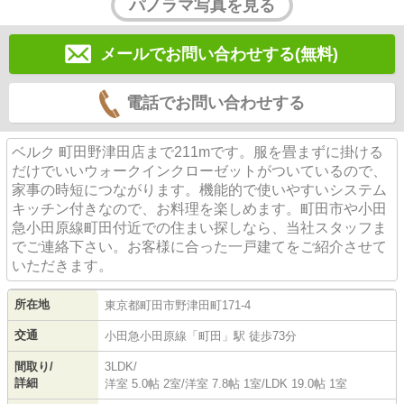
パノラマ写真を見る
メールでお問い合わせする(無料)
電話でお問い合わせする
ベルク 町田野津田店まで211mです。服を畳まずに掛ける
だけでいいウォークインクローゼットがついているので、
家事の時短につながります。機能的で使いやすいシステム
キッチン付きなので、お料理を楽しめます。町田市や小田
急小田原線町田付近での住まい探しなら、当社スタッフま
でご連絡下さい。お客様に合った一戸建てをご紹介させて
いただきます。
所在地
東京都
町田市
野津田町
171-4
交通
小田急小田原線
「
町田
」駅 徒歩73分
間取り/
3LDK/
詳細
洋室 5.0帖 2室
/
洋室 7.8帖 1室
/
LDK 19.0帖 1室