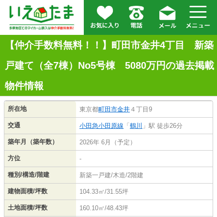
【仲介手数料無料！！】町田市金井4丁目 新築
戸建て（全7棟）No5号棟 5080万円の過去掲載
物件情報
所在地
東京都
町田市
金井
４丁目9
交通
小田急小田原線
「
鶴川
」駅 徒歩26分
築年月（築年数）
2026年 6月（予定）
方位
-
種別/構造/階建
新築一戸建/木造/2階建
建物面積/坪数
104.33㎡/31.55坪
土地面積/坪数
160.10㎡/48.43坪