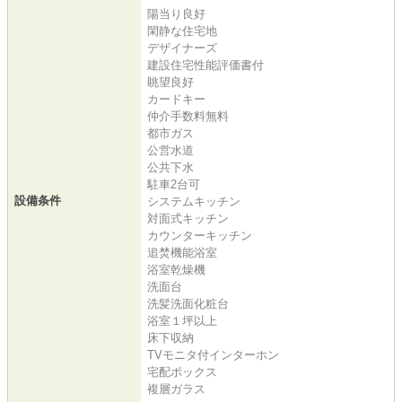
陽当り良好
閑静な住宅地
デザイナーズ
建設住宅性能評価書付
眺望良好
カードキー
仲介手数料無料
都市ガス
公営水道
公共下水
駐車2台可
設備条件
システムキッチン
対面式キッチン
カウンターキッチン
追焚機能浴室
浴室乾燥機
洗面台
洗髪洗面化粧台
浴室１坪以上
床下収納
TVモニタ付インターホン
宅配ボックス
複層ガラス