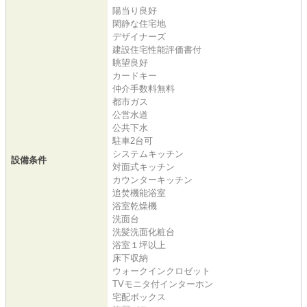
陽当り良好
閑静な住宅地
デザイナーズ
建設住宅性能評価書付
眺望良好
カードキー
仲介手数料無料
都市ガス
公営水道
公共下水
駐車2台可
システムキッチン
設備条件
対面式キッチン
カウンターキッチン
追焚機能浴室
浴室乾燥機
洗面台
洗髪洗面化粧台
浴室１坪以上
床下収納
ウォークインクロゼット
TVモニタ付インターホン
宅配ボックス