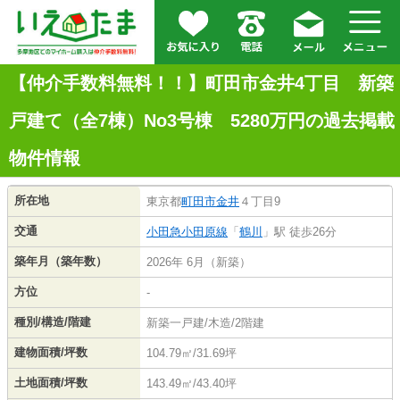
【仲介手数料無料！！】町田市金井4丁目 新築
戸建て（全7棟）No3号棟 5280万円の過去掲載
物件情報
所在地
東京都
町田市
金井
４丁目9
交通
小田急小田原線
「
鶴川
」駅 徒歩26分
築年月（築年数）
2026年 6月（新築）
方位
-
種別/構造/階建
新築一戸建/木造/2階建
建物面積/坪数
104.79㎡/31.69坪
土地面積/坪数
143.49㎡/43.40坪