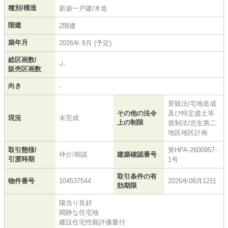
種別/構造
新築一戸建/木造
階建
2階建
築年月
2026年 8月 (予定)
総区画数/
-/-
販売区画数
向き
-
景観法/宅地造成
その他の法令
及び特定盛土等
現況
未完成
上の制限
規制法/忠生第二
地区地区計画
取引態様/
第HPA-2600957-
仲介/相談
建築確認番号
引渡時期
1号
取引条件の有
物件番号
104537544
2026年08月12日
効期限
陽当り良好
閑静な住宅地
建設住宅性能評価書付