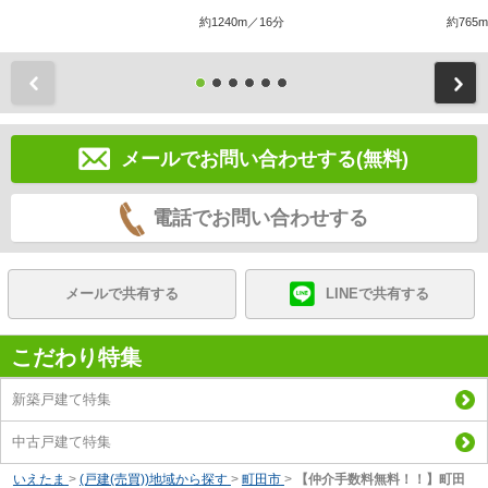
約1240m／16分
約765
前
メールでお問い合わせする(無料)
電話でお問い合わせする
メールで共有する
LINEで共有する
こだわり特集
新築戸建て特集
中古戸建て特集
いえたま
>
(戸建(売買))地域から探す
>
町田市
>
【仲介手数料無料！！】町田