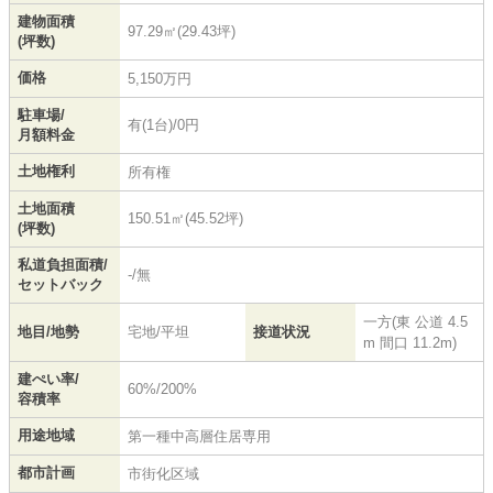
建物面積
97.29㎡(29.43坪)
(坪数)
価格
5,150万円
駐車場/
有(1台)/0円
月額料金
土地権利
所有権
土地面積
150.51㎡(45.52坪)
(坪数)
私道負担面積/
-/無
セットバック
一方(東 公道 4.5
地目/地勢
宅地/平坦
接道状況
m 間口 11.2m)
建ぺい率/
60%/200%
容積率
用途地域
第一種中高層住居専用
都市計画
市街化区域