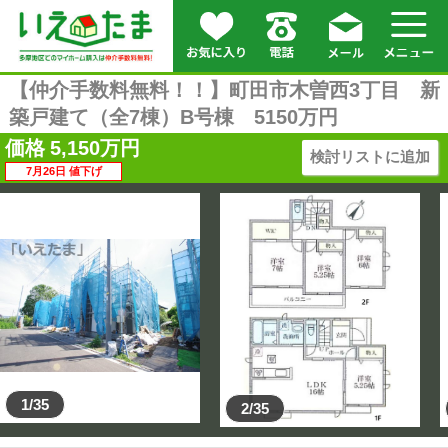
【仲介手数料無料！！】町田市木曽西3丁目 新
築戸建て（全7棟）B号棟 5150万円
価格
5,150
万円
検討リストに追加
7月26日 値下げ
1/35
2/35