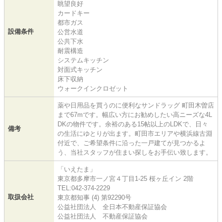
眺望良好
カードキー
都市ガス
設備条件
公営水道
公共下水
耐震構造
システムキッチン
対面式キッチン
床下収納
ウォークインクロゼット
薬や日用品を買うのに便利なサンドラッグ 町田木曽店
まで67mです。幅広い方にお勧めしたい高ニーズな4L
DKの物件です。余裕のある15帖以上のLDKで、日々
備考
の生活にゆとりが出ます。町田市エリアや横浜線古淵
付近で、ご希望条件に沿った一戸建てが見つかるよ
う、当社スタッフが住まい探しをお手伝い致します。
「いえたま」
東京都多摩市一ノ宮４丁目1-25 桜ヶ丘イン 2階
TEL:042-374-2229
取扱会社
東京都知事 (4) 第92290号
公益社団法人 全日本不動産保証協会
公益社団法人 不動産保証協会