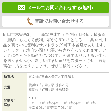
メールでお問い合わせする(無料)
電話でお問い合わせする
町田市木曽西3丁目 新築戸建て（全7棟）B号棟：横浜線
古淵駅にも近くて便利。家から67mのところに、薬や日用
品を買うのに便利なサンドラッグ 町田木曽店があります。
シャッターは留守の間も犯罪から家を守ってくれます。ア
ナタに合った不動産を見つけて、今までよりも明るい生活
を送りませんか。新しい住まい選びをスタートさせ、有意
義な生活を送りましょう。ぜひご検討ください。
所在地
東京都
町田市
木曽西
３丁目20-6
横浜線
「
古淵
」駅 徒歩29分
交通
横浜線
「
町田
」駅 徒歩57分
4LDK/
間取り/
LDK 16.0帖 1室
/
洋室 5.2帖 1室
/
洋室 5.2帖 1室
/
詳細
洋室 6.0帖 1室
/
洋室 7.0帖 1室