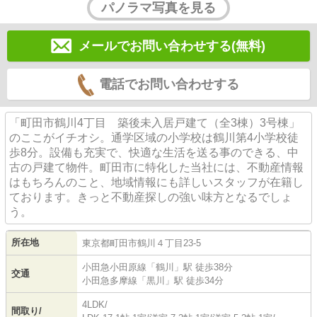
パノラマ写真を見る
メールでお問い合わせする(無料)
電話でお問い合わせする
「町田市鶴川4丁目 築後未入居戸建て（全3棟）3号棟」
のここがイチオシ。通学区域の小学校は鶴川第4小学校徒
歩8分。設備も充実で、快適な生活を送る事のできる、中
古の戸建て物件。町田市に特化した当社には、不動産情報
はもちろんのこと、地域情報にも詳しいスタッフが在籍し
ております。きっと不動産探しの強い味方となるでしょ
う。
所在地
東京都
町田市
鶴川
４丁目23-5
小田急小田原線
「
鶴川
」駅 徒歩38分
交通
小田急多摩線
「
黒川
」駅 徒歩34分
4LDK/
間取り/