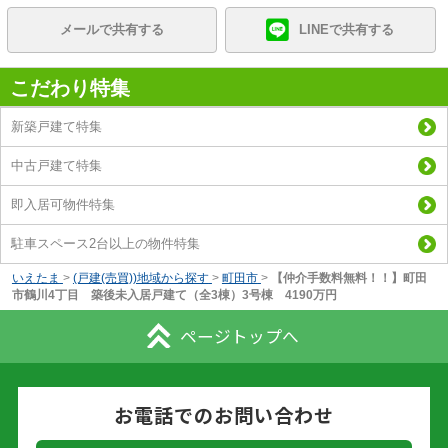
メールで共有する
LINEで共有する
こだわり特集
新築戸建て特集
中古戸建て特集
即入居可物件特集
駐車スペース2台以上の物件特集
いえたま
>
(戸建(売買))地域から探す
>
町田市
>
【仲介手数料無料！！】町田
市鶴川4丁目 築後未入居戸建て（全3棟）3号棟 4190万円
ページトップへ
お電話でのお問い合わせ