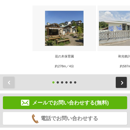
花の木保育園
和光鶴
約278m／4分
約587
前
メールでお問い合わせする(無料)
電話でお問い合わせする