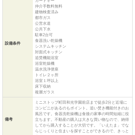
カードキー
仲介手数料無料
建物検査済み
都市ガス
公営水道
公共下水
駐車2台可
食器洗い乾燥機
設備条件
システムキッチン
対面式キッチン
追焚機能浴室
浴室乾燥機
温水洗浄便座
トイレ２ヶ所
浴室１坪以上
床下収納
複層ガラス
ミニストップ町田和光学園前店まで徒歩2分と近場に
コンビニがあるのもポイント。追い焚き機能付きのお
風呂です。食器洗乾燥機は食後の家事の時間短縮に役
備考
立ちます。不動産の購入は大きな買い物なので、納得
してから購入することが大切です。「いえたま」でな
らじっくりと住まいを探すことができるので、きっと