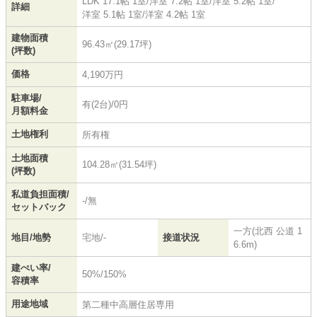
LDK 17.1帖 1室
/
洋室 7.2帖 1室
/
洋室 5.2帖 1室
/
詳細
洋室 5.1帖 1室
/
洋室 4.2帖 1室
建物面積
96.43㎡(29.17坪)
(坪数)
価格
4,190万円
駐車場/
有(2台)/0円
月額料金
土地権利
所有権
土地面積
104.28㎡(31.54坪)
(坪数)
私道負担面積/
-/無
セットバック
一方(北西 公道 1
地目/地勢
宅地/-
接道状況
6.6m)
建ぺい率/
50%/150%
容積率
用途地域
第二種中高層住居専用