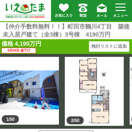
【仲介手数料無料！！】町田市鶴川4丁目 築後
未入居戸建て（全3棟）3号棟 4190万円
価格
4,190
万円
検討リストに追加
6月29日 値下げ
1/50
2/50