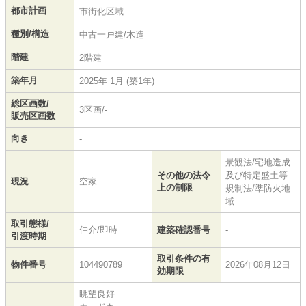
都市計画
市街化区域
種別/構造
中古一戸建/木造
階建
2階建
築年月
2025年 1月 (築1年)
総区画数/
3区画/-
販売区画数
向き
-
景観法/宅地造成
その他の法令
及び特定盛土等
現況
空家
上の制限
規制法/準防火地
域
取引態様/
仲介/即時
建築確認番号
-
引渡時期
取引条件の有
物件番号
104490789
2026年08月12日
効期限
眺望良好