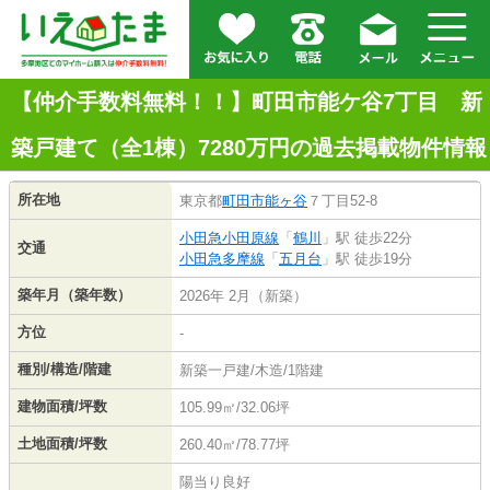
【仲介手数料無料！！】町田市能ケ谷7丁目 新
築戸建て（全1棟）7280万円の過去掲載物件情報
所在地
東京都
町田市
能ヶ谷
７丁目52-8
小田急小田原線
「
鶴川
」駅 徒歩22分
交通
小田急多摩線
「
五月台
」駅 徒歩19分
築年月（築年数）
2026年 2月（新築）
方位
-
種別/構造/階建
新築一戸建/木造/1階建
建物面積/坪数
105.99㎡/32.06坪
土地面積/坪数
260.40㎡/78.77坪
陽当り良好