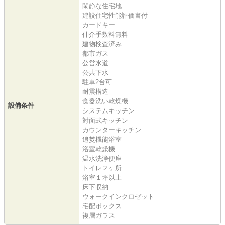
閑静な住宅地
建設住宅性能評価書付
カードキー
仲介手数料無料
建物検査済み
都市ガス
公営水道
公共下水
駐車2台可
耐震構造
食器洗い乾燥機
設備条件
システムキッチン
対面式キッチン
カウンターキッチン
追焚機能浴室
浴室乾燥機
温水洗浄便座
トイレ２ヶ所
浴室１坪以上
床下収納
ウォークインクロゼット
宅配ボックス
複層ガラス