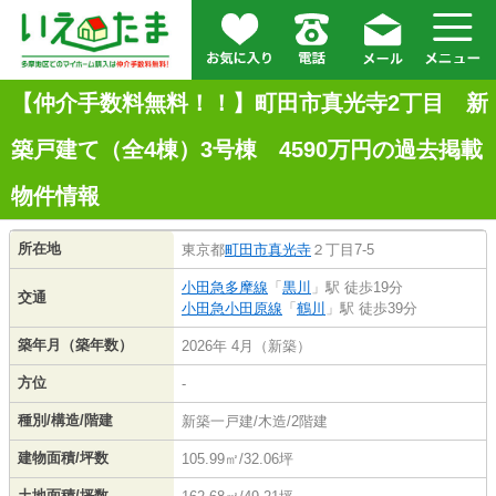
【仲介手数料無料！！】町田市真光寺2丁目 新
築戸建て（全4棟）3号棟 4590万円の過去掲載
物件情報
所在地
東京都
町田市
真光寺
２丁目7-5
小田急多摩線
「
黒川
」駅 徒歩19分
交通
小田急小田原線
「
鶴川
」駅 徒歩39分
築年月（築年数）
2026年 4月（新築）
方位
-
種別/構造/階建
新築一戸建/木造/2階建
建物面積/坪数
105.99㎡/32.06坪
土地面積/坪数