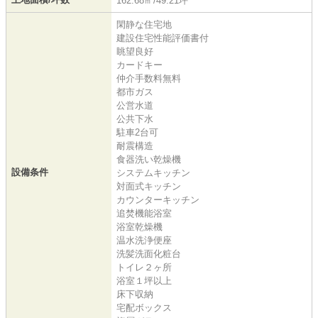
162.68㎡/49.21坪
閑静な住宅地
建設住宅性能評価書付
眺望良好
カードキー
仲介手数料無料
都市ガス
公営水道
公共下水
駐車2台可
耐震構造
食器洗い乾燥機
設備条件
システムキッチン
対面式キッチン
カウンターキッチン
追焚機能浴室
浴室乾燥機
温水洗浄便座
洗髪洗面化粧台
トイレ２ヶ所
浴室１坪以上
床下収納
宅配ボックス