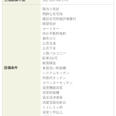
162.55㎡/49.17坪
陽当り良好
閑静な住宅地
建設住宅性能評価書付
眺望良好
カードキー
仲介手数料無料
都市ガス
公営水道
公共下水
２面バルコニー
駐車2台可
耐震構造
設備条件
食器洗い乾燥機
システムキッチン
対面式キッチン
カウンターキッチン
追焚機能浴室
浴室乾燥機
温水洗浄便座
洗髪洗面化粧台
トイレ２ヶ所
浴室１坪以上