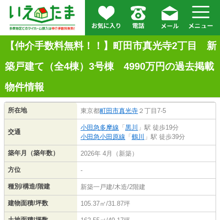
【仲介手数料無料！！】町田市真光寺2丁目 新
築戸建て（全4棟）3号棟 4990万円の過去掲載
物件情報
所在地
東京都
町田市
真光寺
２丁目7-5
小田急多摩線
「
黒川
」駅 徒歩19分
交通
小田急小田原線
「
鶴川
」駅 徒歩39分
築年月（築年数）
2026年 4月（新築）
方位
-
種別/構造/階建
新築一戸建/木造/2階建
建物面積/坪数
105.37㎡/31.87坪
土地面積/坪数