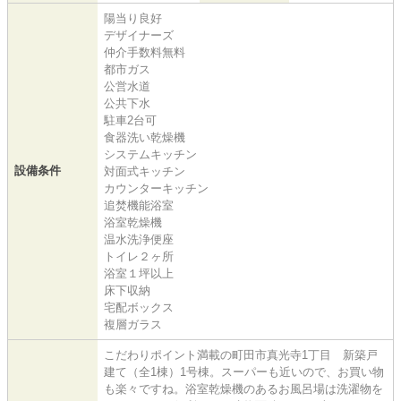
陽当り良好
デザイナーズ
仲介手数料無料
都市ガス
公営水道
公共下水
駐車2台可
食器洗い乾燥機
システムキッチン
設備条件
対面式キッチン
カウンターキッチン
追焚機能浴室
浴室乾燥機
温水洗浄便座
トイレ２ヶ所
浴室１坪以上
床下収納
宅配ボックス
複層ガラス
こだわりポイント満載の町田市真光寺1丁目 新築戸
建て（全1棟）1号棟。スーパーも近いので、お買い物
も楽々ですね。浴室乾燥機のあるお風呂場は洗濯物を