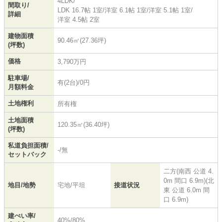
4LDK/
間取り/
LDK 16.7帖 1室
/
洋室 6.1帖 1室
/
洋室 5.1帖 1室
/
詳細
洋室 4.5帖 2室
建物面積
90.46㎡(27.36坪)
(坪数)
価格
3,790万円
駐車場/
有(2台)/0円
月額料金
土地権利
所有権
土地面積
120.35㎡(36.40坪)
(坪数)
私道負担面積/
-/無
セットバック
二方(南西 公道 4.
0m 間口 6.9m)(北
地目/地勢
宅地/平坦
接道状況
東 公道 6.0m 間
口 6.9m)
建ぺい率/
40%/80%