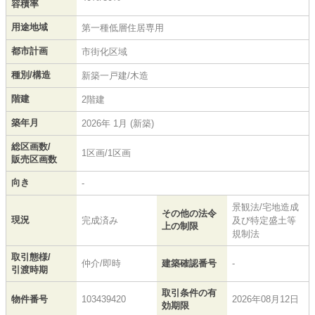
容積率
用途地域
第一種低層住居専用
都市計画
市街化区域
種別/構造
新築一戸建/木造
階建
2階建
築年月
2026年 1月 (新築)
総区画数/
1区画/1区画
販売区画数
向き
-
景観法/宅地造成
その他の法令
現況
完成済み
及び特定盛土等
上の制限
規制法
取引態様/
仲介/即時
建築確認番号
-
引渡時期
取引条件の有
物件番号
103439420
2026年08月12日
効期限