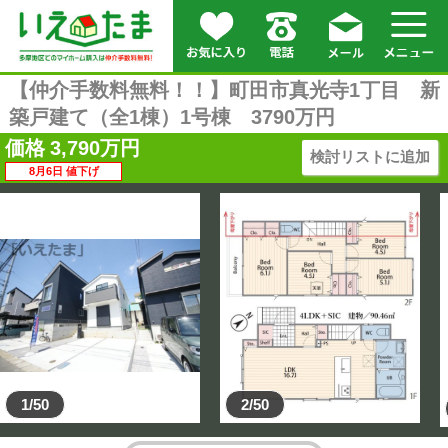
【仲介手数料無料！！】町田市真光寺1丁目 新
築戸建て（全1棟）1号棟 3790万円
価格
3,790
万円
検討リストに追加
8月6日 値下げ
1/50
2/50