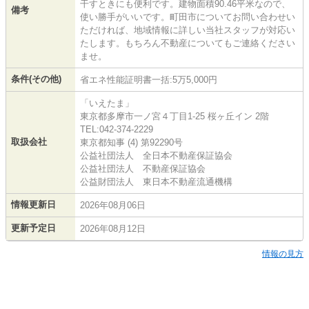
干すときにも便利です。建物面積90.46平米なので、
備考
使い勝手がいいです。町田市についてお問い合わせい
ただければ、地域情報に詳しい当社スタッフが対応い
たします。もちろん不動産についてもご連絡ください
ませ。
条件(その他)
省エネ性能証明書一括:5万5,000円
「いえたま」
東京都多摩市一ノ宮４丁目1-25 桜ヶ丘イン 2階
TEL:042-374-2229
取扱会社
東京都知事 (4) 第92290号
公益社団法人 全日本不動産保証協会
公益社団法人 不動産保証協会
公益財団法人 東日本不動産流通機構
情報更新日
2026年08月06日
更新予定日
2026年08月12日
情報の見方