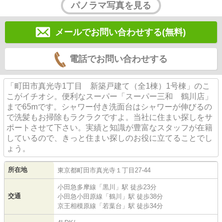
パノラマ写真を見る
メールでお問い合わせする(無料)
電話でお問い合わせする
「町田市真光寺1丁目 新築戸建て（全1棟）1号棟」のこ
こがイチオシ。便利なスーパー「スーパー三和 鶴川店」
まで65mです。シャワー付き洗面台はシャワーが伸びるの
で洗髪もお掃除もラクラクですよ。当社に住まい探しをサ
ポートさせて下さい。実績と知識が豊富なスタッフが在籍
しているので、きっと住まい探しのお役に立てることでし
ょう。
所在地
東京都
町田市
真光寺
１丁目27-44
小田急多摩線
「
黒川
」駅 徒歩23分
交通
小田急小田原線
「
鶴川
」駅 徒歩38分
京王相模原線
「
若葉台
」駅 徒歩34分