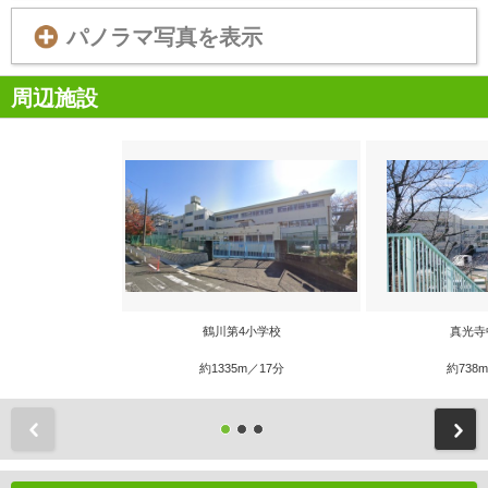
パノラマ写真を表示
周辺施設
鶴川第4小学校
真光寺
約1335m／17分
約738
前