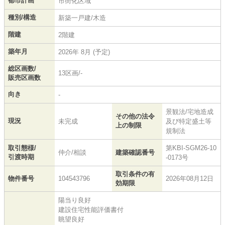
都市計画
市街化区域
種別/構造
新築一戸建/木造
階建
2階建
築年月
2026年 8月 (予定)
総区画数/
13区画/-
販売区画数
向き
-
景観法/宅地造成
その他の法令
現況
未完成
及び特定盛土等
上の制限
規制法
取引態様/
第KBI-SGM26-10
仲介/相談
建築確認番号
引渡時期
-0173号
取引条件の有
物件番号
104543796
2026年08月12日
効期限
陽当り良好
建設住宅性能評価書付
眺望良好