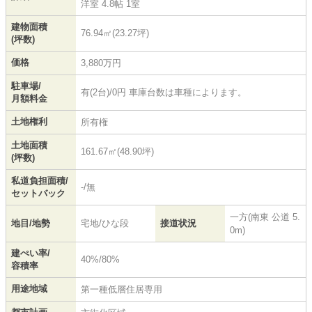
洋室 4.8帖 1室
建物面積
76.94㎡(23.27坪)
(坪数)
価格
3,880万円
駐車場/
有(2台)/0円 車庫台数は車種によります。
月額料金
土地権利
所有権
土地面積
161.67㎡(48.90坪)
(坪数)
私道負担面積/
-/無
セットバック
一方(南東 公道 5.
地目/地勢
宅地/ひな段
接道状況
0m)
建ぺい率/
40%/80%
容積率
用途地域
第一種低層住居専用