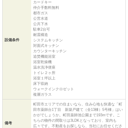
カードキー
仲介手数料無料
都市ガス
公営水道
公共下水
駐車2台可
耐震構造
設備条件
システムキッチン
対面式キッチン
カウンターキッチン
追焚機能浴室
浴室乾燥機
温水洗浄便座
トイレ２ヶ所
浴室１坪以上
床下収納
ウォークインクロゼット
複層ガラス
町田市エリアでの住まいなら、住み心地も快適な「町
田市薬師台1丁目 新築戸建て（全13棟）5号棟」はい
かがでしょうか。町田薬師池公園まで193mです。こ
ちらの物件の間取りは3LDKとなっており、室内も
備考
広々です。不動産をお探しなら、当社にお任せくださ