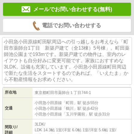
メールでお問い合わせする(無料)
電話でお問い合わせする
小田急小田原線町田駅周辺への引っ越しをお考えなら「町
田市薬師台1丁目 新築戸建て（全13棟）5号棟」。町田薬
師池公園まで193mです。新築戸建ての物件は、室内のレ
イアウトも自分好みに変更可能です。家族におすすめな
3LDK。設備も充実しています。小田急小田原線町田周辺
で新たな生活をスタートするのであれば、「いえたま」か
ら不動産情報をお求めください。
所在地
東京都
町田市
薬師台
１丁目744-1
小田急小田原線
「
町田
」駅 徒歩55分
交通
小田急小田原線
「
鶴川
」駅 徒歩42分
小田急小田原線
「
玉川学園前
」駅 徒歩31分
3LDK/
間取り/
LDK 14.3帖 1室
/
洋室 6.0帖 1室
/
洋室 5.6帖 1室
/
詳細