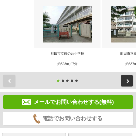
町田市立藤の台小学校
町田市立
約528m／7分
約337
前
メールでお問い合わせする(無料)
電話でお問い合わせする