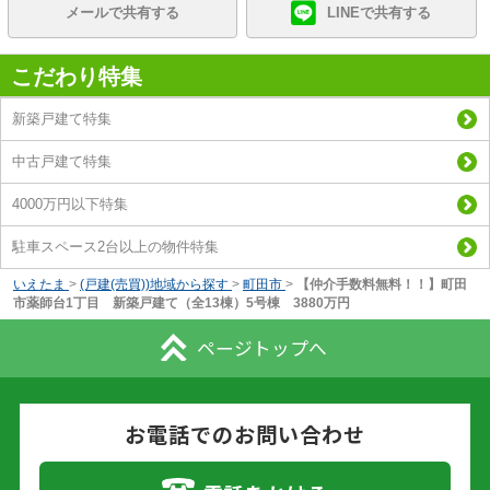
メールで共有する
LINEで共有する
こだわり特集
新築戸建て特集
中古戸建て特集
4000万円以下特集
駐車スペース2台以上の物件特集
いえたま
>
(戸建(売買))地域から探す
>
町田市
>
【仲介手数料無料！！】町田
市薬師台1丁目 新築戸建て（全13棟）5号棟 3880万円
ページトップへ
お電話でのお問い合わせ