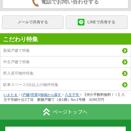
電話でお問い合わせする
メールで共有する
LINEで共有する
こだわり特集
新築戸建て特集
中古戸建て特集
即入居可物件特集
駐車スペース2台以上の物件特集
いえたま
>
(戸建(売買))地域から探す
>
八王子市
>
【仲介手数料無料！！】八
王子市絹ケ丘3丁目 新築戸建て（全1棟）No.1号棟 4290万円
ページトップへ