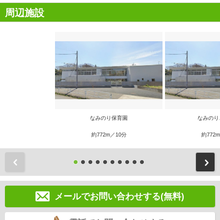
周辺施設
なみのり保育園
なみのり
約772m／10分
約772
前
メールでお問い合わせする(無料)