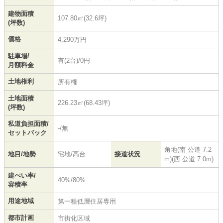
建物面積
107.80㎡(32.6坪)
(坪数)
価格
4,290万円
駐車場/
有(2台)/0円
月額料金
土地権利
所有権
土地面積
226.23㎡(68.43坪)
(坪数)
私道負担面積/
-/無
セットバック
角地(南 公道 7.2
地目/地勢
宅地/高台
接道状況
m)(西 公道 7.0m)
建ぺい率/
40%/80%
容積率
用途地域
第一種低層住居専用
都市計画
市街化区域