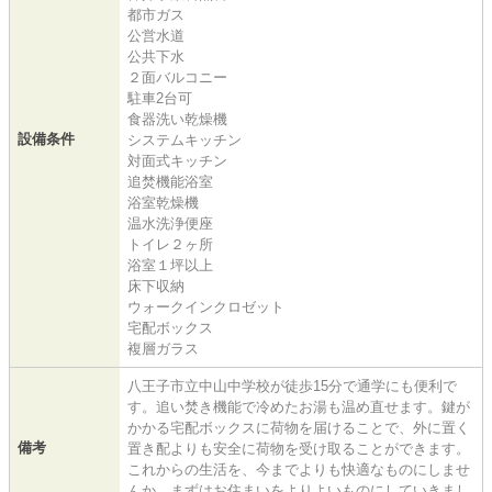
都市ガス
公営水道
公共下水
２面バルコニー
駐車2台可
食器洗い乾燥機
設備条件
システムキッチン
対面式キッチン
追焚機能浴室
浴室乾燥機
温水洗浄便座
トイレ２ヶ所
浴室１坪以上
床下収納
ウォークインクロゼット
宅配ボックス
複層ガラス
八王子市立中山中学校が徒歩15分で通学にも便利で
す。追い焚き機能で冷めたお湯も温め直せます。鍵が
かかる宅配ボックスに荷物を届けることで、外に置く
備考
置き配よりも安全に荷物を受け取ることができます。
これからの生活を、今までよりも快適なものにしませ
んか。まずはお住まいをよりよいものにしていきまし