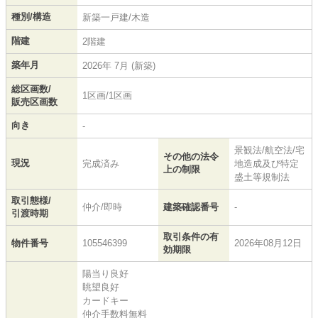
種別/構造
新築一戸建/木造
階建
2階建
築年月
2026年 7月 (新築)
総区画数/
1区画/1区画
販売区画数
向き
-
景観法/航空法/宅
その他の法令
現況
完成済み
地造成及び特定
上の制限
盛土等規制法
取引態様/
仲介/即時
建築確認番号
-
引渡時期
取引条件の有
物件番号
105546399
2026年08月12日
効期限
陽当り良好
眺望良好
カードキー
仲介手数料無料