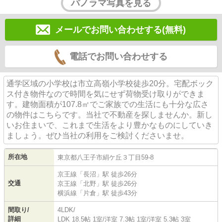
パノラマ写真を見る
メールでお問い合わせする(無料)
電話でお問い合わせする
通学区域の小学校は市立高嶺小学校徒歩20分。宅配ボック
ス付き物件なので時間を気にせず荷物受け取りができま
す。建物面積が107.8㎡でご家族での生活にも十分な広さ
の物件はこちらです。当社で不動産を探しませんか。新し
いお住まいで、これまで生活をより豊かなものにしていき
ましょう。ぜひ当社の利用をご検討くださいませ。
所在地
東京都
八王子市
絹ケ丘
３丁目59-8
京王線
「
長沼
」駅 徒歩26分
交通
京王線
「
北野
」駅 徒歩26分
横浜線
「
片倉
」駅 徒歩43分
間取り/
4LDK/
詳細
LDK 18.5帖 1室
/
洋室 7.3帖 1室
/
洋室 5.3帖 3室