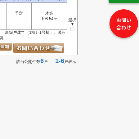
予定
木造
お問い
-
108.54㎡
選択
▼
合わせ
 新築戸建て（1棟）1号棟」。暮ら
..
6
1-6
該当公開件数
戸
戸表示