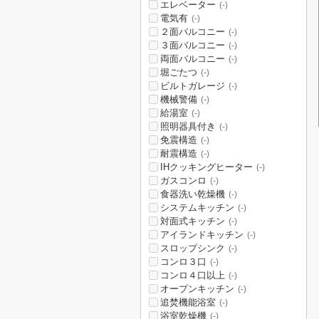
エレベーター
(-)
電気有
(-)
２面バルコニー
(-)
３面バルコニー
(-)
両面バルコニー
(-)
堀ごたつ
(-)
ビルトガレージ
(-)
機械警備
(-)
給湯室
(-)
照明器具付き
(-)
免震構造
(-)
耐震構造
(-)
IHクッキングヒーター
(-)
ガスコンロ
(-)
食器洗い乾燥機
(-)
システムキッチン
(-)
対面式キッチン
(-)
アイランドキッチン
(-)
スロップシンク
(-)
コンロ３口
(-)
コンロ４口以上
(-)
オープンキッチン
(-)
追焚機能浴室
(-)
浴室乾燥機
(-)