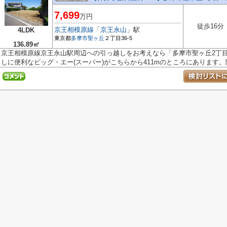
7,699
万円
徒歩16分
京王相模原線
「
京王永山
」駅
4LDK
東京都
多摩市
聖ヶ丘
２丁目36-5
136.89㎡
京王相模原線京王永山駅周辺への引っ越しをお考えなら「多摩市聖ヶ丘2丁目
しに便利なビッグ・エー(スーパー)がこちらから411mのところにあります。隣.