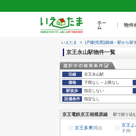
ホー
物件
ム
いえたま
>
(戸建(売買))路線・駅から探
京王永山駅物件一覧
沿線
京王永山駅
価格
下限なし～上限なし
駅徒歩
指定しない
設備条件
指定なし
京王電鉄京王相模原線
駅で絞り込
京王よ
京王多摩川
(1)
ド
(9)