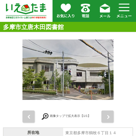
多摩市立唐木田図書館
前
次
画像タップで拡大表示【
1
/1】
所在地
東京都多摩市鶴牧６丁目１４