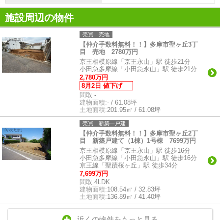
施設周辺の物件
売買｜売地
【仲介手数料無料！！】多摩市聖ヶ丘3丁
目 売地 2780万円
京王相模原線「京王永山」駅 徒歩21分
小田急多摩線「小田急永山」駅 徒歩21分
2,780万円
8月2日 値下げ
間取:
-
建物面積:
- / 61.08坪
土地面積:
201.95㎡ / 61.08坪
売買｜新築一戸建
【仲介手数料無料！！】多摩市聖ヶ丘2丁
目 新築戸建て（1棟）1号棟 7699万円
京王相模原線「京王永山」駅 徒歩16分
小田急多摩線「小田急永山」駅 徒歩16分
京王線「聖蹟桜ヶ丘」駅 徒歩34分
7,699万円
間取:
4LDK
建物面積:
108.54㎡ / 32.83坪
土地面積:
136.89㎡ / 41.40坪
近くの物件をもっと見る