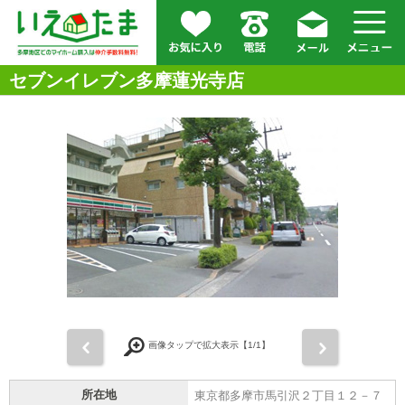
セブンイレブン多摩蓮光寺店
前
次
画像タップで拡大表示【
1
/1】
所在地
東京都多摩市馬引沢２丁目１２－７