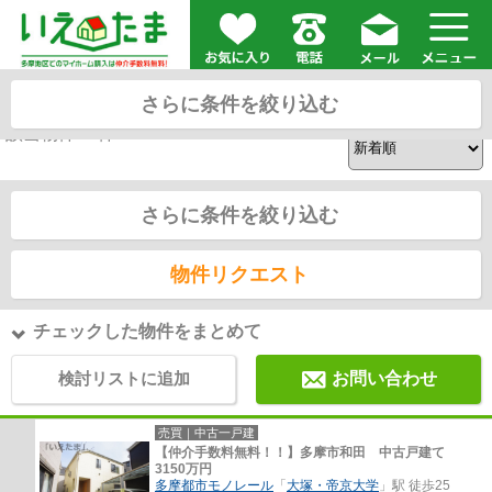
コモディイイダ聖蹟和田店の周辺物件一覧
さらに条件を絞り込む
5
該当物件
件
さらに条件を絞り込む
物件リクエスト
チェックした物件をまとめて
検討リストに追加
お問い合わせ
売買｜中古一戸建
【仲介手数料無料！！】多摩市和田 中古戸建て
3150万円
多摩都市モノレール
「
大塚・帝京大学
」駅 徒歩25