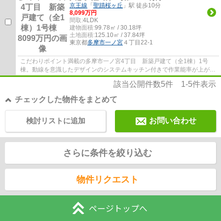
京王線
「
聖蹟桜ヶ丘
」駅 徒歩10分
8,099万円
間取:
4LDK
建物面積:
99.78㎡ / 30.18坪
土地面積:
125.10㎡ / 37.84坪
東京都
多摩市
一ノ宮
４丁目22-1
こだわりポイント満載の多摩市一ノ宮4丁目 新築戸建て（全1棟）1号
棟。動線を意識したデザインのシステムキッチン付きで作業能率が上がり
ます。駅から徒歩10分圏内に立地しています。...
該当公開件数
5
件
1-5
件表示
チェックした物件をまとめて
検討リストに追加
お問い合わせ
さらに条件を絞り込む
物件リクエスト
ページトップへ