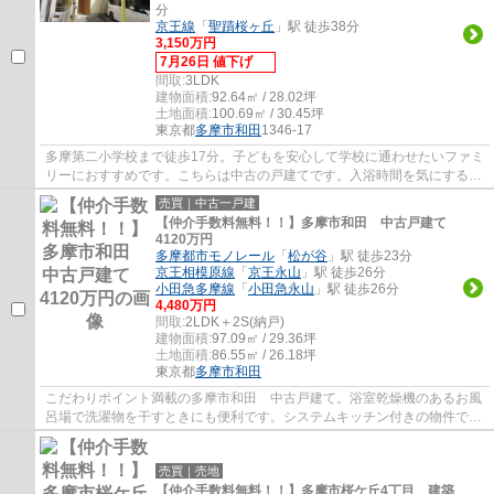
分
京王線
「
聖蹟桜ヶ丘
」駅 徒歩38分
3,150万円
7月26日 値下げ
間取:
3LDK
建物面積:
92.64㎡ / 28.02坪
土地面積:
100.69㎡ / 30.45坪
東京都
多摩市
和田
1346-17
多摩第二小学校まで徒歩17分。子どもを安心して学校に通わせたいファミ
リーにおすすめです。こちらは中古の戸建てです。入浴時間を気にする必
要のない追焚機能のある浴室です。地域に...
売買｜中古一戸建
【仲介手数料無料！！】多摩市和田 中古戸建て
4120万円
多摩都市モノレール
「
松が谷
」駅 徒歩23分
京王相模原線
「
京王永山
」駅 徒歩26分
小田急多摩線
「
小田急永山
」駅 徒歩26分
4,480万円
間取:
2LDK＋2S(納戸)
建物面積:
97.09㎡ / 29.36坪
土地面積:
86.55㎡ / 26.18坪
東京都
多摩市
和田
こだわりポイント満載の多摩市和田 中古戸建て。浴室乾燥機のあるお風
呂場で洗濯物を干すときにも便利です。システムキッチン付きの物件で
す。こちらの中古戸建て物件は、子育ての環...
売買｜売地
【仲介手数料無料！！】多摩市桜ケ丘4丁目 建築