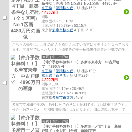
条件なし売地（全１区画）No.1区画 4480万円
京王線
「
聖蹟桜ヶ丘
」駅 徒歩16分
4,480万円
間取:
-
建物面積:
- / 53.15坪
土地面積:
175.73㎡ / 53.15坪
東京都
多摩市
桜ヶ丘
４丁目12-10
こちらの売地は、土地の購入を検討されている方にイチオシとなっており
ます。開放的でゆったりとした街並みの第一種低層住居専用地域での生活
はいかがですか。こちらは間取りや建築時...
売買｜中古一戸建
【仲介手数料無料！！】多摩市東寺方 中古戸建
て 4890万円
京王線
「
聖蹟桜ヶ丘
」駅 徒歩19分
京王線
「
百草園
」駅 徒歩22分
4,890万円
間取:
4LDK
建物面積:
94.19㎡ / 28.49坪
土地面積:
122.10㎡ / 36.93坪
東京都
多摩市
東寺方
540-8
多摩市立和田中学校が徒歩15分で通学にも便利です。2台駐車可能です。
仲介手数料ゼロと、初期費用軽減につながります。周辺環境も充実してい
る中古の戸建て物件です。京王線聖蹟桜ヶ丘...
売買｜新築一戸建
【仲介手数料無料！！】多摩市一ノ宮4丁目 新築
戸建て（全1棟）1号棟 8099万円