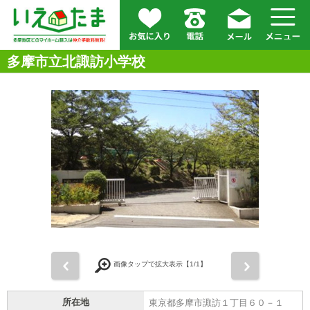
多摩市立北諏訪小学校
前
次
画像タップで拡大表示【
1
/1】
所在地
東京都多摩市諏訪１丁目６０－１