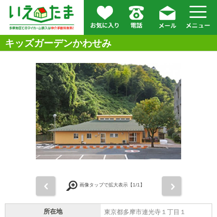
キッズガーデンかわせみ
前
次
画像タップで拡大表示【
1
/1】
所在地
東京都多摩市連光寺１丁目１