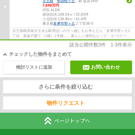
京王線
「
聖蹟桜ヶ丘
」駅 徒歩34分
7,699万円
間取:
4LDK
建物面積:
108.54㎡ / 32.83坪
土地面積:
136.89㎡ / 41.4坪
東京都
多摩市
聖ヶ丘
２丁目36-5
京王相模原線京王永山駅周辺への引っ越しをお考えなら「多摩市聖ヶ丘2
丁目 新築戸建て（1棟）1号棟」。暮らしに便利なビッグ・エー(スーパ
ー)がこちらから411mのところにあります。隣...
該当公開件数
3
件
1-3
件表示
チェックした物件をまとめて
検討リストに追加
お問い合わせ
さらに条件を絞り込む
物件リクエスト
ページトップへ