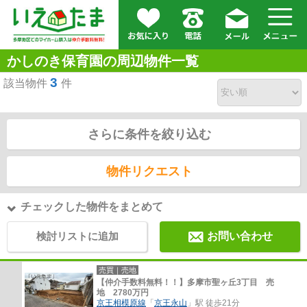
かしのき保育園の周辺物件一覧
3
該当物件
件
さらに条件を絞り込む
物件リクエスト
チェックした物件をまとめて
検討リストに追加
お問い合わせ
売買｜売地
【仲介手数料無料！！】多摩市聖ヶ丘3丁目 売
地 2780万円
京王相模原線
「
京王永山
」駅 徒歩21分