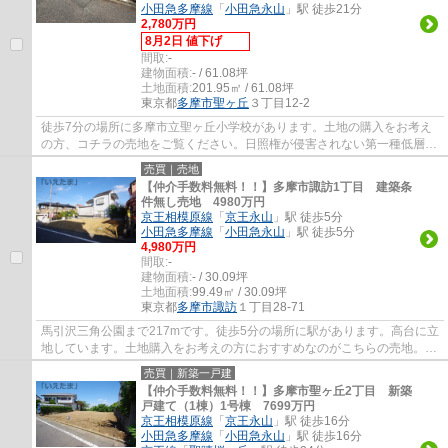
小田急多摩線
「
小田急永山
」駅 徒歩21分
2,780万円
8月2日 値下げ
間取:
-
建物面積:
- / 61.08坪
土地面積:
201.95㎡ / 61.08坪
東京都
多摩市
聖ヶ丘
３丁目12-2
徒歩7分の場所に多摩市立聖ヶ丘小学校があります。土地の購入をお考え
の方、コチラの売地をご覧ください。日照権が侵害されない第一種低層住
居専用地域なので、将来の住まいも安心です...
売買｜売地
【仲介手数料無料！！】多摩市諏訪1丁目 建築条
件無し売地 4980万円
京王相模原線
「
京王永山
」駅 徒歩5分
小田急多摩線
「
小田急永山
」駅 徒歩5分
4,980万円
間取:
-
建物面積:
- / 30.09坪
土地面積:
99.49㎡ / 30.09坪
東京都
多摩市
諏訪
１丁目28-71
馬引沢三角公園まで217mです。徒歩5分の場所に駅があります。高台に立
地しています。土地購入をお考えの方におすすめなのがこちらの売地。不
動産探しの前に不動産の知識について教えて...
売買｜新築一戸建
【仲介手数料無料！！】多摩市聖ヶ丘2丁目 新築
戸建て（1棟）1号棟 7699万円
京王相模原線
「
京王永山
」駅 徒歩16分
小田急多摩線
「
小田急永山
」駅 徒歩16分