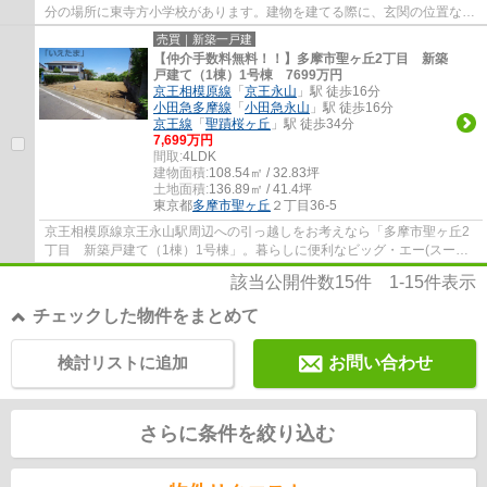
分の場所に東寺方小学校があります。建物を建てる際に、玄関の位置など
の間取りを考えやすいのが角地です。専門知...
売買｜新築一戸建
【仲介手数料無料！！】多摩市聖ヶ丘2丁目 新築
戸建て（1棟）1号棟 7699万円
京王相模原線
「
京王永山
」駅 徒歩16分
小田急多摩線
「
小田急永山
」駅 徒歩16分
京王線
「
聖蹟桜ヶ丘
」駅 徒歩34分
7,699万円
間取:
4LDK
建物面積:
108.54㎡ / 32.83坪
土地面積:
136.89㎡ / 41.4坪
東京都
多摩市
聖ヶ丘
２丁目36-5
京王相模原線京王永山駅周辺への引っ越しをお考えなら「多摩市聖ヶ丘2
丁目 新築戸建て（1棟）1号棟」。暮らしに便利なビッグ・エー(スーパ
ー)がこちらから411mのところにあります。隣...
該当公開件数
15
件
1-15
件表示
チェックした物件をまとめて
検討リストに追加
お問い合わせ
さらに条件を絞り込む