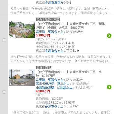
東京都
多摩市
東寺方
540-8
多摩市立和田中学校が徒歩15分で通学にも便利です。2台駐車可能です。
仲介手数料ゼロと、初期費用軽減につながります。周辺環境も充実してい
る中古の戸建て物件です。京王線聖蹟桜ヶ丘...
売買｜新築一戸建
【仲介手数料無料！！】多摩市桜ケ丘1丁目 新築
戸建て（全5棟）A号棟 5980万円
京王線
「
聖蹟桜ヶ丘
」駅 徒歩16分
5,980万円
間取:
2LDK＋2S(納戸)
建物面積:
103.71㎡ / 31.37坪
土地面積:
165.11㎡ / 49.94坪
東京都
多摩市
桜ヶ丘
１丁目31-9
徒歩17分の距離に多摩市立多摩中学校があるのも魅力。毎日欠かせないお
風呂だからこそ省エネ給湯器がおすすめです。新築戸建てで新生活を始め
てはいかがでしょうか。使いやすい全居室...
売買｜売地
【仲介手数料無料！！】多摩市桜ケ丘1丁目 売
地 6980万円
京王線
「
聖蹟桜ヶ丘
」駅 徒歩21分
京王相模原線
「
京王永山
」駅 徒歩20分
小田急多摩線
「
小田急永山
」駅 徒歩20分
6,980万円
間取:
-
建物面積:
- / 82.93坪
土地面積:
274.15㎡ / 82.93坪
東京都
多摩市
桜ヶ丘
１丁目19-1
「多摩市桜ケ丘1丁目 売地」：多摩市エリアの新居にピッタリ。徒歩20