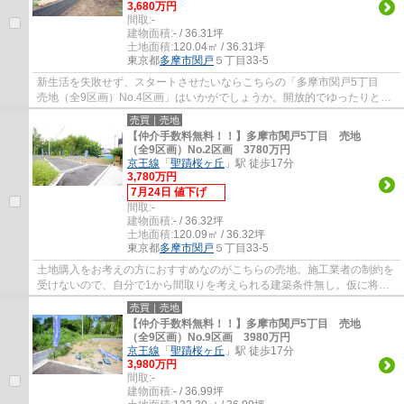
3,680万円
間取:
-
建物面積:
- / 36.31坪
土地面積:
120.04㎡ / 36.31坪
東京都
多摩市
関戸
５丁目33-5
新生活を失敗せず、スタートさせたいならこちらの「多摩市関戸5丁目
売地（全9区画）No.4区画」はいかがでしょうか。開放的でゆったりとし
た街並みの第一種低層住居専用地域での生活...
売買｜売地
【仲介手数料無料！！】多摩市関戸5丁目 売地
（全9区画）No.2区画 3780万円
京王線
「
聖蹟桜ヶ丘
」駅 徒歩17分
3,780万円
7月24日 値下げ
間取:
-
建物面積:
- / 36.32坪
土地面積:
120.09㎡ / 36.32坪
東京都
多摩市
関戸
５丁目33-5
土地購入をお考えの方におすすめなのがこちらの売地。施工業者の制約を
受けないので、自分で1から間取りを考えられる建築条件無し。仮に将来
その土地を売ることになった時に、大きな価...
売買｜売地
【仲介手数料無料！！】多摩市関戸5丁目 売地
（全9区画）No.9区画 3980万円
京王線
「
聖蹟桜ヶ丘
」駅 徒歩17分
3,980万円
間取:
-
建物面積:
- / 36.99坪