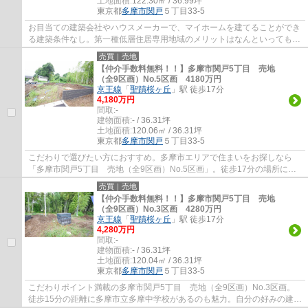
土地面積:
122.30㎡ / 36.99坪
東京都
多摩市
関戸
５丁目33-5
お目当ての建築会社やハウスメーカーで、マイホームを建てることができ
る建築条件なし。第一種低層住居専用地域のメリットはなんといってもそ
の開放的な住環境。売地をお探しの方に是...
売買｜売地
【仲介手数料無料！！】多摩市関戸5丁目 売地
（全9区画）No.5区画 4180万円
京王線
「
聖蹟桜ヶ丘
」駅 徒歩17分
4,180万円
間取:
-
建物面積:
- / 36.31坪
土地面積:
120.06㎡ / 36.31坪
東京都
多摩市
関戸
５丁目33-5
こだわりで選びたい方におすすめ。多摩市エリアで住まいをお探しなら
「多摩市関戸5丁目 売地（全9区画）No.5区画」。徒歩17分の場所に多
摩市立多摩第一小学校があります。不動産購入...
売買｜売地
【仲介手数料無料！！】多摩市関戸5丁目 売地
（全9区画）No.3区画 4280万円
京王線
「
聖蹟桜ヶ丘
」駅 徒歩17分
4,280万円
間取:
-
建物面積:
- / 36.31坪
土地面積:
120.04㎡ / 36.31坪
東京都
多摩市
関戸
５丁目33-5
こだわりポイント満載の多摩市関戸5丁目 売地（全9区画）No.3区画。
徒歩15分の距離に多摩市立多摩中学校があるのも魅力。自分の好みの建物