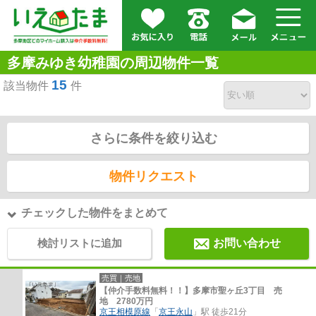
多摩みゆき幼稚園の周辺物件一覧
15
該当物件
件
さらに条件を絞り込む
物件リクエスト
チェックした物件をまとめて
検討リストに追加
お問い合わせ
売買｜売地
【仲介手数料無料！！】多摩市聖ヶ丘3丁目 売
地 2780万円
京王相模原線
「
京王永山
」駅 徒歩21分