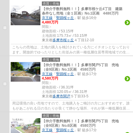
を建てるという点では、建築条件のない土地...
売買｜売地
【仲介手数料無料！！】多摩市桜ケ丘4丁目 建築
条件なし売地（全１区画）No.1区画 4480万円
京王線
「
聖蹟桜ヶ丘
」駅 徒歩16分
4,480万円
間取:
-
建物面積:
- / 53.15坪
土地面積:
175.73㎡ / 53.15坪
東京都
多摩市
桜ヶ丘
４丁目12-10
こちらの売地は、土地の購入を検討されている方にイチオシとなっており
ます。開放的でゆったりとした街並みの第一種低層住居専用地域での生活
はいかがですか。こちらは間取りや建築時...
売買｜売地
【仲介手数料無料！！】多摩市関戸5丁目 売地
（全9区画）No.1区画 4580万円
京王線
「
聖蹟桜ヶ丘
」駅 徒歩17分
4,580万円
間取:
-
建物面積:
- / 36.31坪
土地面積:
120.05㎡ / 36.31坪
東京都
多摩市
関戸
５丁目33-5
周辺環境の良い売地ですので、土地購入をご検討の方におすすめです。誰
もがあこがれる日の当たりが良くて静かな場所、それが第一種低層住居専
用地域です。施工業者の制約を受けないの...
売買｜売地
【仲介手数料無料！！】多摩市関戸5丁目 売地
（全9区画）No.6区画 4580万円
京王線
「
聖蹟桜ヶ丘
」駅 徒歩17分