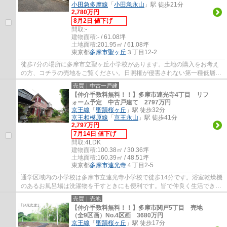
小田急多摩線
「
小田急永山
」駅 徒歩21分
2,780万円
8月2日 値下げ
間取:
-
建物面積:
- / 61.08坪
土地面積:
201.95㎡ / 61.08坪
東京都
多摩市
聖ヶ丘
３丁目12-2
徒歩7分の場所に多摩市立聖ヶ丘小学校があります。土地の購入をお考え
の方、コチラの売地をご覧ください。日照権が侵害されない第一種低層住
居専用地域なので、将来の住まいも安心です...
売買｜中古一戸建
【仲介手数料無料！！】多摩市連光寺4丁目 リフ
ォーム予定 中古戸建て 2797万円
京王線
「
聖蹟桜ヶ丘
」駅 徒歩32分
京王相模原線
「
京王永山
」駅 徒歩41分
2,797万円
7月14日 値下げ
間取:
4LDK
建物面積:
100.38㎡ / 30.36坪
土地面積:
160.39㎡ / 48.51坪
東京都
多摩市
連光寺
４丁目2-5
通学区域内の小学校は多摩市立連光寺小学校で徒歩14分です。浴室乾燥機
のあるお風呂場は洗濯物を干すときにも便利です。皆で仲良く生活できる
4LDKの物件情報はこちらです。多摩市に新...
売買｜売地
【仲介手数料無料！！】多摩市関戸5丁目 売地
（全9区画）No.4区画 3680万円
京王線
「
聖蹟桜ヶ丘
」駅 徒歩17分