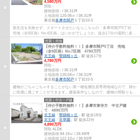
4,580万円
間取:
-
建物面積:
- / 36.31坪
土地面積:
120.06㎡ / 36.31坪
東京都
多摩市
関戸
５丁目33-5
新生活を失敗せず、スタートさせたいならこちらの「多摩市関戸5丁目
売地（全9区画）No.6区画」はいかがでしょうか。徒歩17分の場所に多摩
市立多摩第一小学校があります。多摩市エリ...
売買｜売地
【仲介手数料無料！！】多摩市関戸5丁目 売地
（全9区画）No.7区画 4780万円
京王線
「
聖蹟桜ヶ丘
」駅 徒歩17分
4,780万円
間取:
-
建物面積:
- / 36.31坪
土地面積:
120.04㎡ / 36.31坪
東京都
多摩市
関戸
５丁目33-5
建物がごちゃごちゃすることがない第一種低層住居専用地域なので、静か
に快適に過ごすことができます。建築条件なしなので、建物の間取りも自
分で考えることが可能で、建築についてじ...
売買｜中古一戸建
【仲介手数料無料！！】多摩市東寺方 中古戸建
て 4890万円
京王線
「
聖蹟桜ヶ丘
」駅 徒歩19分
京王線
「
百草園
」駅 徒歩22分
4,890万円
間取:
4LDK
建物面積:
94.19㎡ / 28.49坪
土地面積:
122.10㎡ / 36.93坪