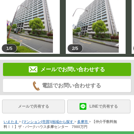
1/5
2/5
メールでお問い合わせする
電話でお問い合わせする
メールで共有する
LINEで共有する
いえたま
>
(マンション(売買))地域から探す
>
多摩市
>
【仲介手数料無
料！！】ザ・パークハウス多摩センター 7980万円