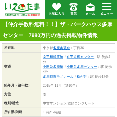
【仲介手数料無料！！】ザ・パークハウス多摩
センター 7980万円の過去掲載物件情報
所在地
東京都
多摩市
落合
１丁目36
京王相模原線
「
京王多摩センター
」駅 徒歩4
分
交通
小田急多摩線
「
小田急多摩センター
」駅 徒歩
4分
多摩都市モノレール
「
松が谷
」駅 徒歩12分
築年月（築年数）
2015年 11月（築10年）
方位
南
種別/構造
中古マンション/鉄筋コンクリート
所在階/階建
15階/19階建