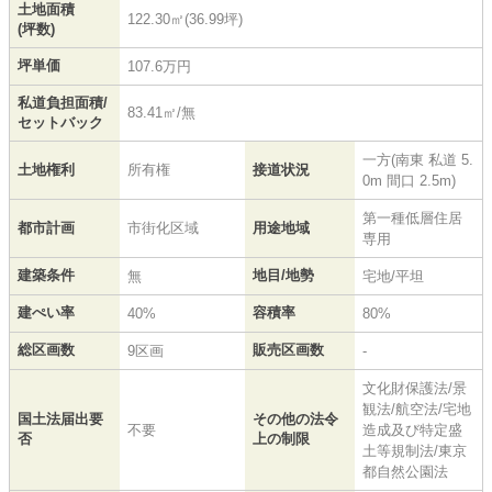
土地面積
122.30㎡(36.99坪)
(坪数)
坪単価
107.6万円
私道負担面積/
83.41㎡/無
セットバック
一方(南東 私道 5.
土地権利
所有権
接道状況
0m 間口 2.5m)
第一種低層住居
都市計画
市街化区域
用途地域
専用
建築条件
地目/地勢
無
宅地/平坦
建ぺい率
容積率
40%
80%
総区画数
販売区画数
9区画
-
文化財保護法/景
観法/航空法/宅地
国土法届出要
その他の法令
不要
造成及び特定盛
否
上の制限
土等規制法/東京
都自然公園法