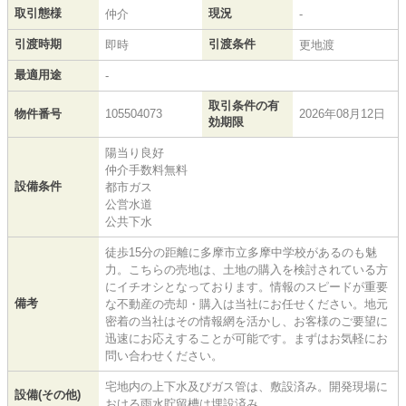
取引態様
現況
仲介
-
引渡時期
引渡条件
即時
更地渡
最適用途
-
取引条件の有
物件番号
105504073
2026年08月12日
効期限
陽当り良好
仲介手数料無料
設備条件
都市ガス
公営水道
公共下水
徒歩15分の距離に多摩市立多摩中学校があるのも魅
力。こちらの売地は、土地の購入を検討されている方
にイチオシとなっております。情報のスピードが重要
備考
な不動産の売却・購入は当社にお任せください。地元
密着の当社はその情報網を活かし、お客様のご要望に
迅速にお応えすることが可能です。まずはお気軽にお
問い合わせください。
宅地内の上下水及びガス管は、敷設済み。開発現場に
設備(その他)
おける雨水貯留槽は埋設済み。