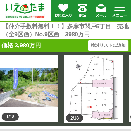
【仲介手数料無料！！】多摩市関戸5丁目 売地
（全9区画）No.9区画 3980万円
価格
3,980
万円
検討リストに追加
1/18
2/18