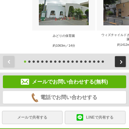
ウィズチャイルド
みどりの保育園
約1412
約1063m／14分
前
メールでお問い合わせする(無料)
電話でお問い合わせする
メールで共有する
LINEで共有する