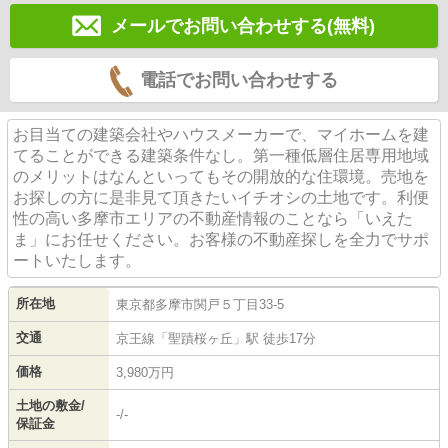
メールでお問い合わせする(無料)
電話でお問い合わせする
お目当ての建築会社やハウスメーカーで、マイホームを建
てることができる建築条件なし。第一種低層住居専用地域
のメリットはなんといってもその開放的な住環境。売地を
お探しの方に是非見て頂きたいイチオシの土地です。利便
性の高い多摩市エリアの不動産情報のことなら「いえた
ま」にお任せください。お客様の不動産探しを全力でサポ
ートいたします。
所在地
東京都
多摩市
関戸
５丁目33-5
交通
京王線
「
聖蹟桜ヶ丘
」駅 徒歩17分
価格
3,980万円
土地の敷金/
-/-
保証金