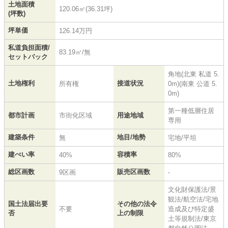
土地面積
120.06㎡(36.31坪)
(坪数)
坪単価
126.14万円
私道負担面積/
83.19㎡/無
セットバック
角地(北東 私道 5.
土地権利
接道状況
所有権
0m)(南東 公道 5.
0m)
第一種低層住居
都市計画
市街化区域
用途地域
専用
建築条件
地目/地勢
無
宅地/平坦
建ぺい率
容積率
40%
80%
総区画数
販売区画数
9区画
-
文化財保護法/景
観法/航空法/宅地
国土法届出要
その他の法令
不要
造成及び特定盛
否
上の制限
土等規制法/東京