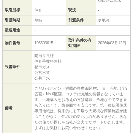
都自然公園法
取引態様
現況
仲介
-
引渡時期
引渡条件
即時
更地渡
最適用途
-
取引条件の有
物件番号
105503615
2026年08月12日
効期限
陽当り良好
仲介手数料無料
設備条件
都市ガス
公営水道
公共下水
こだわりポイント満載の多摩市関戸5丁目 売地（全9
区画）No.6区画。コチラは売地の情報となっていま
す。土地購入をお考えの方は是非。角地なので空き巣
も入りにくく、防犯面でも安心です。第一種低層住居
備考
専用地域は、将来的にも工場や大規模な商業施設が建
つことがなく、住環境の変化も心配ありません。あな
たの住まい探しを当社が全力でサポートいたします。
まずはお気軽にお問い合わせください。