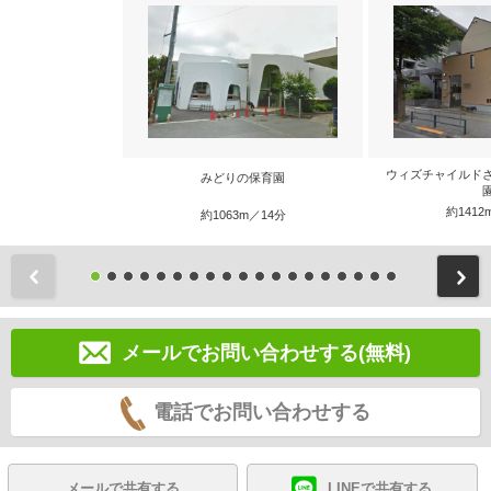
ウィズチャイルド
みどりの保育園
約1412
約1063m／14分
前
メールでお問い合わせする(無料)
電話でお問い合わせする
メールで共有する
LINEで共有する