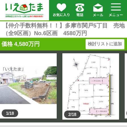
【仲介手数料無料！！】多摩市関戸5丁目 売地
（全9区画）No.6区画 4580万円
価格
4,580
万円
検討リストに追加
1/18
2/18