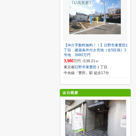
【仲介手数料無料！！】日野市東豊田1
丁目 建築条件付き売地（全5区画）3
号地 3980万円
3,980
万円 -/138.21㎡
東京都
日野市
東豊田
１丁目
中央線「豊田」駅 徒歩17分