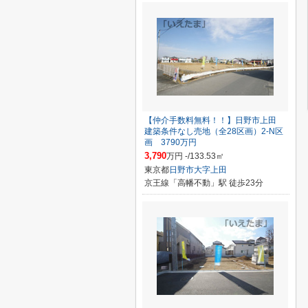
【仲介手数料無料！！】日野市上田
建築条件なし売地（全28区画）2-N区
画 3790万円
3,790
万円 -/133.53㎡
東京都
日野市
大字上田
京王線「高幡不動」駅 徒歩23分