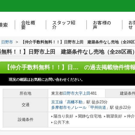
会社概
スタッフ紹
お客様の
お
検索
要
介
声
せ
日野市
>
【仲介手数料無料！！】日野市上田 建築条件なし売地（全28区画）
無料！！】日野市上田 建築条件なし売地（全28区画）1
【仲介手数料無料！！】日野市上田 建築条件なし売地（全28区画）1-G区画 3690万円
の過去掲載物件情
現況の確認はお気軽にお問い合わせください。
所在地
東京都
日野市
大字上田
481
建築条
京王線
「
高幡不動
」駅 徒歩23分
交通
多摩都市モノレール
「
甲州街道
」駅 徒歩22分
陽当り良好
閑静な住宅地
眺望良好
仲介
設備条件
公共下水