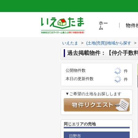
ホー
物件
ム
いえたま
>
(土地(売買))地域から探す
>
過去掲載物件：【仲介手数料
公開物件数
件
本日の更新件数
件
▼ご希望の土地をお探しします
同じエリアの売地
日野市