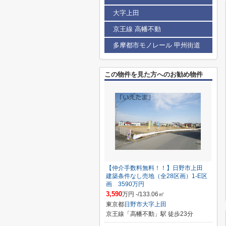
大字上田
京王線 高幡不動
多摩都市モノレール 甲州街道
この物件を見た方へのお勧め物件
【仲介手数料無料！！】日野市上田
建築条件なし売地（全28区画）1-E区
画 3590万円
3,590
万円 -/133.06㎡
東京都
日野市
大字上田
京王線「高幡不動」駅 徒歩23分