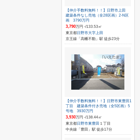
【仲介手数料無料！！】日野市上田
建築条件なし売地（全28区画）2-N区
画 3790万円
3,790
万円 -/133.53㎡
東京都
日野市
大字上田
京王線「高幡不動」駅 徒歩23分
【仲介手数料無料！！】日野市東豊田1
丁目 建築条件付き売地（全5区画）5
号地 3930万円
3,930
万円 -/138.44㎡
東京都
日野市
東豊田
１丁目
中央線「豊田」駅 徒歩17分