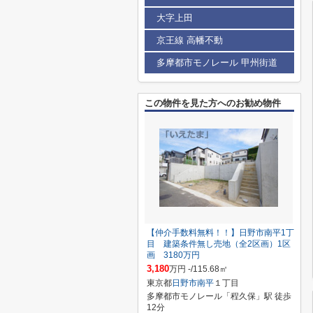
大字上田
京王線 高幡不動
多摩都市モノレール 甲州街道
この物件を見た方へのお勧め物件
【仲介手数料無料！！】日野市南平1丁
目 建築条件無し売地（全2区画）1区
画 3180万円
3,180
万円 -/115.68㎡
東京都
日野市
南平
１丁目
多摩都市モノレール「程久保」駅 徒歩
12分