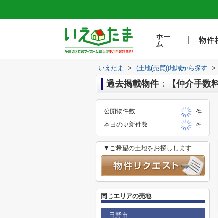
ホー
物件
ム
いえたま
>
(土地(売買))地域から探す
>
過去掲載物件：【仲介手数料無
公開物件数
件
本日の更新件数
件
▼ご希望の土地をお探しします
同じエリアの売地
日野市