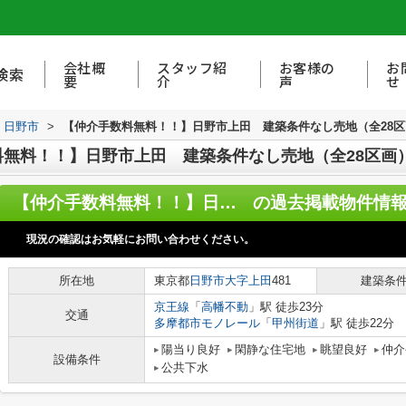
会社概
スタッフ紹
お客様の
お
検索
要
介
声
せ
日野市
>
【仲介手数料無料！！】日野市上田 建築条件なし売地（全28区画）
料！！】日野市上田 建築条件なし売地（全28区画）1-
【仲介手数料無料！！】日野市上田 建築条件なし売地（全28区画）1-I区画 2990万円
の過去掲載物件情
現況の確認はお気軽にお問い合わせください。
所在地
東京都
日野市
大字上田
481
建築条
京王線
「
高幡不動
」駅 徒歩23分
交通
多摩都市モノレール
「
甲州街道
」駅 徒歩22分
陽当り良好
閑静な住宅地
眺望良好
仲介
設備条件
公共下水