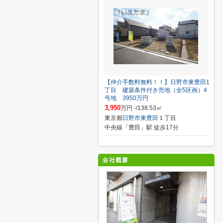
【仲介手数料無料！！】日野市東豊田1
丁目 建築条件付き売地（全5区画）4
号地 3950万円
3,950
万円 -/138.53㎡
東京都
日野市
東豊田
１丁目
中央線「豊田」駅 徒歩17分