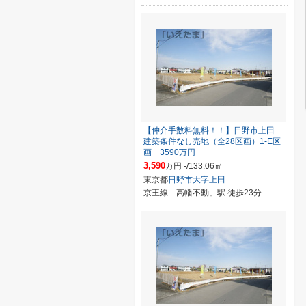
【仲介手数料無料！！】日野市上田
建築条件なし売地（全28区画）1-E区
画 3590万円
3,590
万円 -/133.06㎡
東京都
日野市
大字上田
京王線「高幡不動」駅 徒歩23分