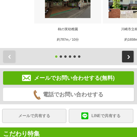
柿の実幼稚園
川崎市立
約787m／10分
約1658
前
メールでお問い合わせする(無料)
電話でお問い合わせする
メールで共有する
LINEで共有する
こだわり特集