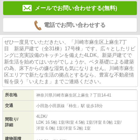
メールでお問い合わせする(無料)
電話でお問い合わせする
ぜひ一度見ていただきたい、「川崎市麻生区上麻生7丁
目 新築戸建て（全31棟）17号棟」です。広々としたリビ
ングに充実設備のキッチンを備えた4LDK。新築戸建てで
新生活を始めてはいかがでしょうか。ベタ基礎による建築
の為、床下からの嫌な湿気も気になりません。川崎市麻生
区エリアで新たな生活の拠点とするなら、豊富な不動産情
報を扱う「いえたま」までご連絡ください。
所在地
神奈川県
川崎市麻生区
上麻生
７丁目14-41
交通
小田急小田原線
「
柿生
」駅 徒歩18分
4LDK/
間取り/
LDK 16.5帖 1室
/
和室 4.5帖 1室
/
洋室 8.0帖 1室
/
詳細
洋室 6.0帖 1室
/
洋室 5.2帖 1室
建物面積