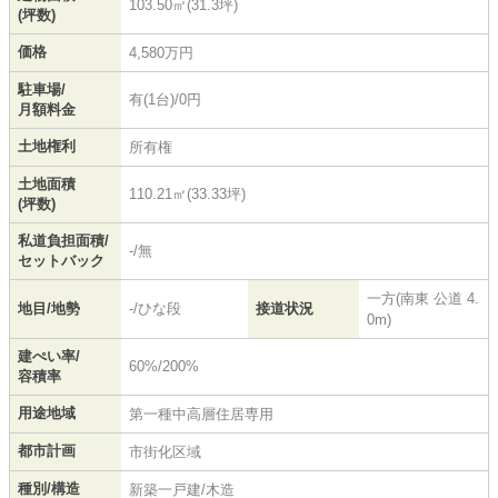
103.50㎡(31.3坪)
(坪数)
価格
4,580万円
駐車場/
有(1台)/0円
月額料金
土地権利
所有権
土地面積
110.21㎡(33.33坪)
(坪数)
私道負担面積/
-/無
セットバック
一方(南東 公道 4.
地目/地勢
-/ひな段
接道状況
0m)
建ぺい率/
60%/200%
容積率
用途地域
第一種中高層住居専用
都市計画
市街化区域
種別/構造
新築一戸建/木造