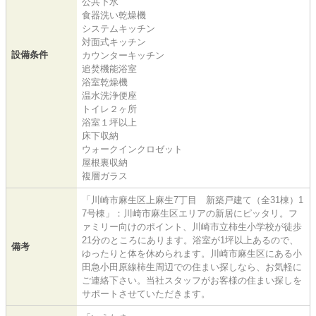
公共下水
食器洗い乾燥機
システムキッチン
対面式キッチン
設備条件
カウンターキッチン
追焚機能浴室
浴室乾燥機
温水洗浄便座
トイレ２ヶ所
浴室１坪以上
床下収納
ウォークインクロゼット
屋根裏収納
複層ガラス
「川崎市麻生区上麻生7丁目 新築戸建て（全31棟）1
7号棟」：川崎市麻生区エリアの新居にピッタリ。フ
ァミリー向けのポイント、川崎市立柿生小学校が徒歩
21分のところにあります。浴室が1坪以上あるので、
備考
ゆったりと体を休められます。川崎市麻生区にある小
田急小田原線柿生周辺での住まい探しなら、お気軽に
ご連絡下さい。当社スタッフがお客様の住まい探しを
サポートさせていただきます。