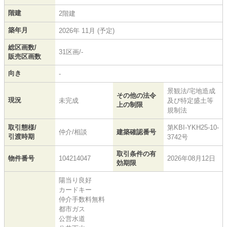
階建
2階建
築年月
2026年 11月 (予定)
総区画数/
31区画/-
販売区画数
向き
-
景観法/宅地造成
その他の法令
現況
未完成
及び特定盛土等
上の制限
規制法
取引態様/
第KBI-YKH25-10-
仲介/相談
建築確認番号
引渡時期
3742号
取引条件の有
物件番号
104214047
2026年08月12日
効期限
陽当り良好
カードキー
仲介手数料無料
都市ガス
公営水道