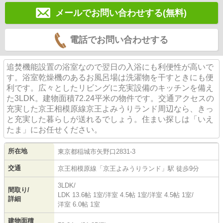
メールでお問い合わせする(無料)
電話でお問い合わせする
追焚機能設置の浴室なので翌日の入浴にも利便性が高いで
す。浴室乾燥機のあるお風呂場は洗濯物を干すときにも便
利です。広々としたリビングに充実設備のキッチンを備え
た3LDK。建物面積72.24平米の物件です。交通アクセスの
充実した京王相模原線京王よみうりランド周辺なら、きっ
と充実した暮らしが送れるでしょう。住まい探しは「いえ
たま」にお任せください。
所在地
東京都
稲城市
矢野口
2831-3
交通
京王相模原線
「
京王よみうりランド
」駅 徒歩9分
3LDK/
間取り/
LDK 13.6帖 1室
/
洋室 4.5帖 1室
/
洋室 4.5帖 1室
/
詳細
洋室 6.0帖 1室
建物面積