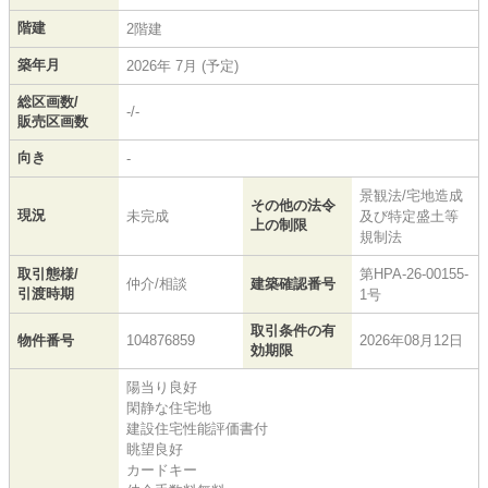
階建
2階建
築年月
2026年 7月 (予定)
総区画数/
-/-
販売区画数
向き
-
景観法/宅地造成
その他の法令
現況
未完成
及び特定盛土等
上の制限
規制法
取引態様/
第HPA-26-00155-
仲介/相談
建築確認番号
引渡時期
1号
取引条件の有
物件番号
104876859
2026年08月12日
効期限
陽当り良好
閑静な住宅地
建設住宅性能評価書付
眺望良好
カードキー