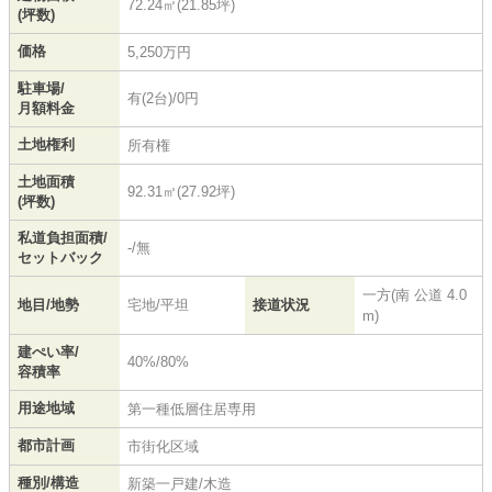
72.24㎡(21.85坪)
(坪数)
価格
5,250万円
駐車場/
有(2台)/0円
月額料金
土地権利
所有権
土地面積
92.31㎡(27.92坪)
(坪数)
私道負担面積/
-/無
セットバック
一方(南 公道 4.0
地目/地勢
宅地/平坦
接道状況
m)
建ぺい率/
40%/80%
容積率
用途地域
第一種低層住居専用
都市計画
市街化区域
種別/構造
新築一戸建/木造