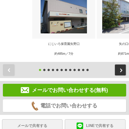
にじいろ保育園矢野口
矢の口
約485m／7分
約871
前
メールでお問い合わせする(無料)
電話でお問い合わせする
メールで共有する
LINEで共有する