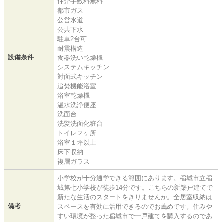
仲介手数料無料
都市ガス
公営水道
公共下水
駐車2台可
耐震構造
設備条件
食器洗い乾燥機
システムキッチン
対面式キッチン
追焚機能浴室
浴室乾燥機
温水洗浄便座
洗面台
洗髪洗面化粧台
トイレ２ヶ所
浴室１坪以上
床下収納
複層ガラス
小学校が十分通学できる範囲にあります。稲城市立稲
城第七小学校が徒歩14分です。こちらの新築戸建てで
新たな生活のスタートをきりませんか。全居室収納は
備考
スペースを有効に活用できるのでお薦めです。住みや
すい環境が整った稲城市で一戸建てを購入するのであ