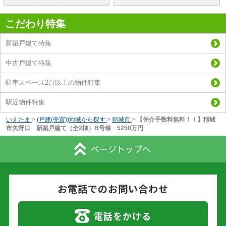
こだわり特集
新築戸建て特集
中古戸建て特集
駐車スペース2台以上の物件特集
駅近物件特集
いえたま
>
(戸建(売買))地域から探す
>
稲城市
>
【仲介手数料無料！！】稲城
市矢野口 新築戸建て（全2棟）B号棟 5250万円
ページトップへ
お電話でのお問い合わせ
電話をかける