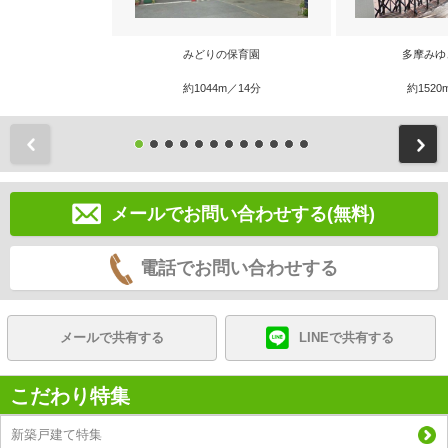
みどりの保育園
多摩みゆ
約1044m／14分
約1520
前
メールでお問い合わせする(無料)
電話でお問い合わせする
メールで共有する
LINEで共有する
こだわり特集
新築戸建て特集