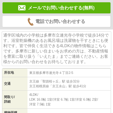
メールでお問い合わせする(無料)
電話でお問い合わせする
通学区域内の小学校は多摩市立連光寺小学校で徒歩14分で
す。浴室乾燥機のあるお風呂場は洗濯物を干すときにも便
利です。皆で仲良く生活できる4LDKの物件情報はこちら
です。多摩市に新しい住まいをお求めの方は、不動産情報
を豊富に取り扱う「いえたま」までご連絡ください。お客
様からのお問い合わせをお待ちしております。
所在地
東京都
多摩市
連光寺
４丁目2-5
京王線
「
聖蹟桜ヶ丘
」駅 徒歩32分
交通
京王相模原線
「
京王永山
」駅 徒歩41分
4LDK/
間取り/
LDK 16.0帖 1室
/
洋室 6.7帖 1室
/
洋室 6.0帖 2室
/
詳細
洋室 7.5帖 1室
建物面積