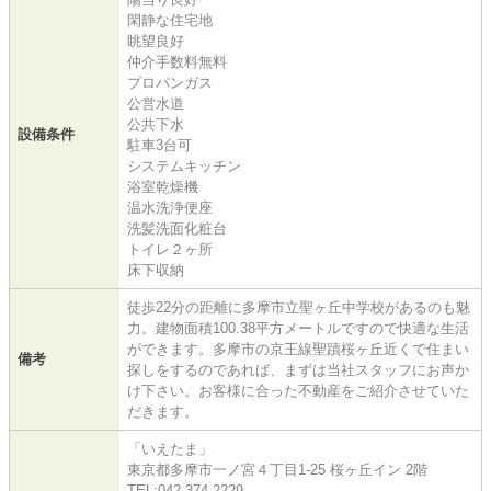
閑静な住宅地
眺望良好
仲介手数料無料
プロパンガス
公営水道
公共下水
設備条件
駐車3台可
システムキッチン
浴室乾燥機
温水洗浄便座
洗髪洗面化粧台
トイレ２ヶ所
床下収納
徒歩22分の距離に多摩市立聖ヶ丘中学校があるのも魅
力。建物面積100.38平方メートルですので快適な生活
ができます。多摩市の京王線聖蹟桜ヶ丘近くで住まい
備考
探しをするのであれば、まずは当社スタッフにお声か
け下さい。お客様に合った不動産をご紹介させていた
だきます。
「いえたま」
東京都多摩市一ノ宮４丁目1-25 桜ヶ丘イン 2階
TEL:042-374-2229