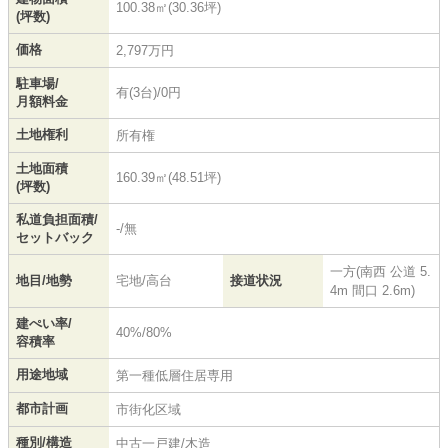
100.38㎡(30.36坪)
(坪数)
価格
2,797万円
駐車場/
有(3台)/0円
月額料金
土地権利
所有権
土地面積
160.39㎡(48.51坪)
(坪数)
私道負担面積/
-/無
セットバック
一方(南西 公道 5.
地目/地勢
宅地/高台
接道状況
4m 間口 2.6m)
建ぺい率/
40%/80%
容積率
用途地域
第一種低層住居専用
都市計画
市街化区域
種別/構造
中古一戸建/木造