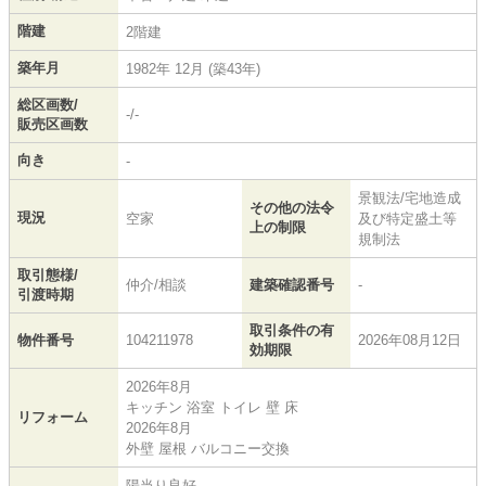
階建
2階建
築年月
1982年 12月 (築43年)
総区画数/
-/-
販売区画数
向き
-
景観法/宅地造成
その他の法令
現況
空家
及び特定盛土等
上の制限
規制法
取引態様/
仲介/相談
建築確認番号
-
引渡時期
取引条件の有
物件番号
104211978
2026年08月12日
効期限
2026年8月
キッチン 浴室 トイレ 壁 床
リフォーム
2026年8月
外壁 屋根 バルコニー交換
陽当り良好